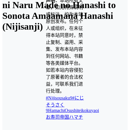
声明：
本站所有文
ni Naru Made no Hanashi to
章，如无特殊说明
Sonota Amaamana Hanashi
或标注，均为本站
原创发布。任何个
(Nijisanji)
人或组织，在未征
得本站同意时，禁
止复制、盗用、采
集、发布本站内容
到任何网站、书籍
等各类媒体平台。
如若本站内容侵犯
了原著者的合法权
益，可联系我们进
行处理。
#Nijisousaku9
#にじ
そうさく
9
Hamachi
Osushiteikoku
yaoi
お寿司帝国
ハマチ