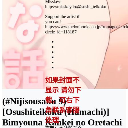
Misskey:
https://misskey.io/@sushi_teikoku
Support the artist if
you can!
https://www.melonbooks.co.jp/fromagee/circl
circle_id=118187
如果封面不
显示 请勿下
(#Nijisousaku 9)
载，可右下
角联系客服
[Osushiteikoku (Hamachi)]
处理
Bimyouna Kankei no Oretachi