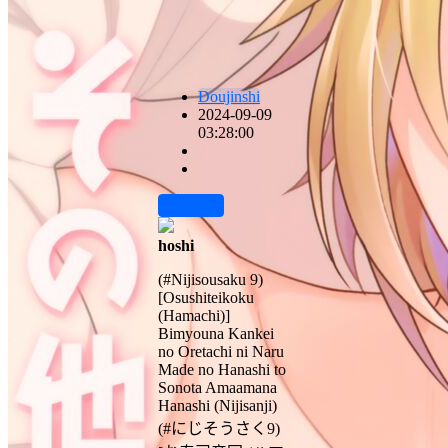
Doujinshi
2024-09-09
03:28:00
前往下载
hoshi
(#Nijisousaku 9)
[Osushiteikoku
(Hamachi)]
Bimyouna Kankei
no Oretachi ni Naru
Made no Hanashi to
Sonota Amaamana
Hanashi (Nijisanji)
(#にじそうさく9)