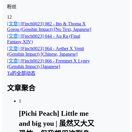
粉丝
12
[文章]
[Finch0023] 082 - Itto & Thoma X
Gorou (Genshin Impact) [No Text, Japanese]
[文章]
[Finch0023] 044 - Au Ra (Final
Fantasy XIV)
[文章]
[Finch0023] 064 - Aether X Venti
(Genshin Impact) [Chinese, Japanese]
[文章]
[Finch0023] 066 - Freminet X Lyney
(Genshin Impact) [Japanese]
Ta的全部动态
文章聚合
1
[Pichi Peach] Little me
and big you | 虽然又大又