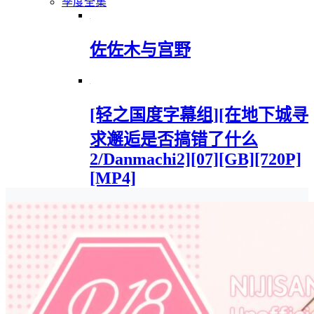
季度全集
佐佐木与宫野
[轻之国度字幕组][在地下城寻
求邂逅是否搞错了什么
2/Danmachi2][07][GB][720P]
[MP4]