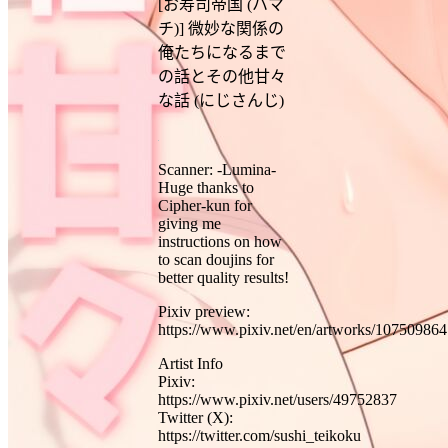
[お寿司帝国 (ハマ
チ)] 微妙な関係の
俺たちになるまで
の話とその他甘々
な話 (にじさんじ)
Scanner: -Lumina-
Huge thanks to
Cipher-kun for
giving me
instructions on how
to scan doujins for
better quality results!
Pixiv preview:
https://www.pixiv.net/en/artworks/107509864
Artist Info
Pixiv:
https://www.pixiv.net/users/49752837
Twitter (X):
https://twitter.com/sushi_teikoku