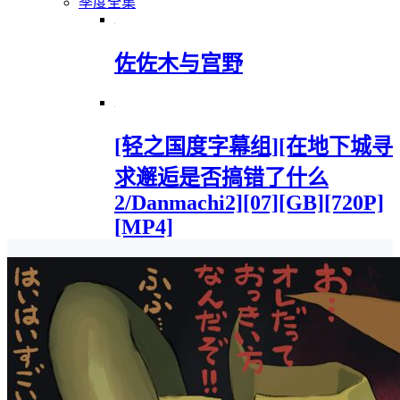
季度全集
佐佐木与宫野
[轻之国度字幕组][在地下城寻
求邂逅是否搞错了什么
2/Danmachi2][07][GB][720P]
[MP4]