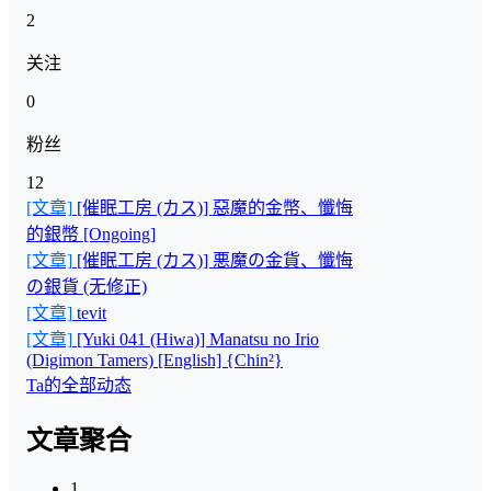
2
关注
0
粉丝
12
[文章]
[催眠工房 (カス)] 惡魔的金幣、懺悔
的銀幣 [Ongoing]
[文章]
[催眠工房 (カス)] 悪魔の金貨、懺悔
の銀貨 (无修正)
[文章]
tevit
[文章]
[Yuki 041 (Hiwa)] Manatsu no Irio
(Digimon Tamers) [English] {Chin²}
Ta的全部动态
文章聚合
1