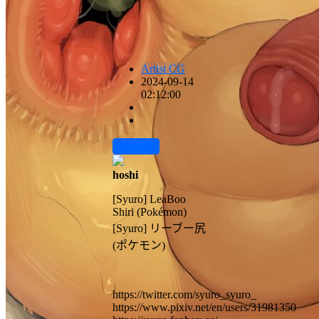
Artist CG
2024-09-14
02:12:00
前往下载
hoshi
[Syuro] LeaBoo
Shiri (Pokémon)
[Syuro] リーブー尻
(ポケモン)
https://twitter.com/syuro_syuro_
https://www.pixiv.net/en/users/31981350