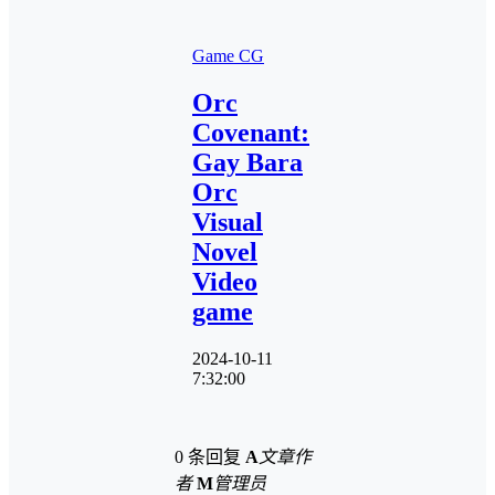
Game CG
Orc
Covenant:
Gay Bara
Orc
Visual
Novel
Video
game
2024-10-11
7:32:00
0 条回复
A
文章作
者
M
管理员