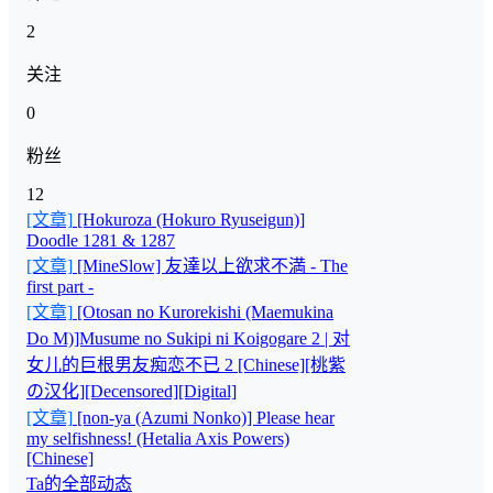
2
关注
0
粉丝
12
[文章]
[Hokuroza (Hokuro Ryuseigun)]
Doodle 1281 & 1287
[文章]
[MineSlow] 友達以上欲求不満 - The
first part -
[文章]
[Otosan no Kurorekishi (Maemukina
Do M)]Musume no Sukipi ni Koigogare 2 | 对
女儿的巨根男友痴恋不已 2 [Chinese][桃紫
の汉化][Decensored][Digital]
[文章]
[non-ya (Azumi Nonko)] Please hear
my selfishness! (Hetalia Axis Powers)
[Chinese]
Ta的全部动态