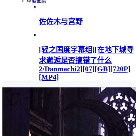
季度全集
佐佐木与宫野
[轻之国度字幕组][在地下城寻
求邂逅是否搞错了什么
2/Danmachi2][07][GB][720P]
[MP4]