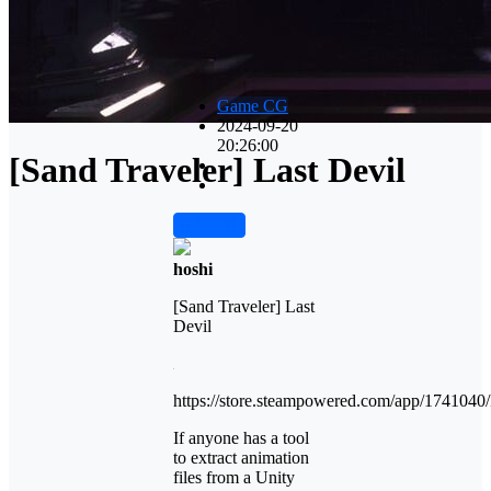
Game CG
2024-09-20
20:26:00
[Sand Traveler] Last Devil
前往下载
hoshi
[Sand Traveler] Last
Devil
https://store.steampowered.com/app/1741040/
If anyone has a tool
to extract animation
files from a Unity