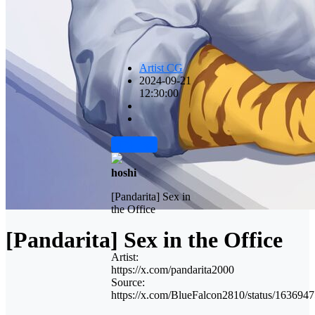
Artist CG
2024-09-21
12:30:00
前往下载
hoshi
[Pandarita] Sex in
the Office
[Pandarita] Sex in the Office
Artist:
https://x.com/pandarita2000
Source:
https://x.com/BlueFalcon2810/status/16369