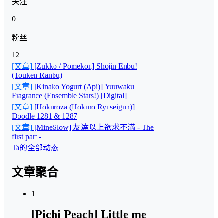
关注
0
粉丝
12
[文章]
[Zukko / Pomekon] Shojin Enbu!
(Touken Ranbu)
[文章]
[Kinako Yogurt (Api)] Yuuwaku
Fragrance (Ensemble Stars!) [Digital]
[文章]
[Hokuroza (Hokuro Ryuseigun)]
Doodle 1281 & 1287
[文章]
[MineSlow] 友達以上欲求不満 - The
first part -
Ta的全部动态
文章聚合
1
[Pichi Peach] Little me