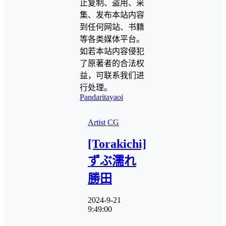
止复制、盗用、采
集、发布本站内容
到任何网站、书籍
等各类媒体平台。
如若本站内容侵犯
了原著者的合法权
益，可联系我们进
行处理。
Pandarita
yaoi
Artist CG
[Torakichi]
ずぶ濡れ
勝田
2024-9-21
9:49:00