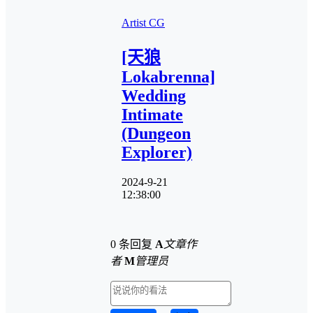
Artist CG
[天狼
Lokabrenna]
Wedding
Intimate
(Dungeon
Explorer)
2024-9-21
12:38:00
0 条回复
A
文章作
者
M
管理员