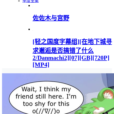
季度全集
佐佐木与宫野
[轻之国度字幕组][在地下城寻
求邂逅是否搞错了什么
2/Danmachi2][07][GB][720P]
[MP4]