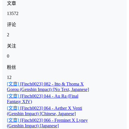
文章
13572
评论
2
关注
0
粉丝
12
[文章]
[Finch0023] 082 - Itto & Thoma X
Gorou (Genshin Impact) [No Text, Japanese]
[文章]
[Finch0023] 044 - Au Ra (Final
Fantasy XIV)
[文章]
[Finch0023] 064 - Aether X Venti
(Genshin Impact) [Chinese, Japanese]
[文章]
[Finch0023] 066 - Freminet X Lyney
(Genshin Impact) [Japanese]