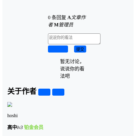
0 条回复
A
文章作
者
M
管理员
取消回复
提交
暂无讨论，
说说你的看
法吧
关于作者
关注
私信
hoshi
高中
lv3
铂金会员