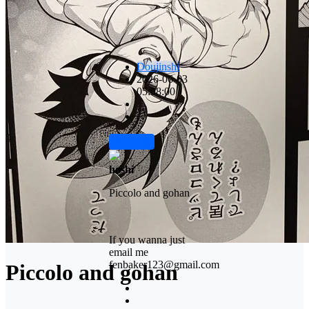
Doujinshi
2026-06-03
05:08:00
前往下载
hoshi
Piccolo and gohan
If you wanna just
email me
fenbaker123@gmail.com
Piccolo and gohan