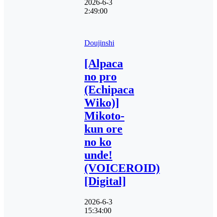
2026-6-3
2:49:00
Doujinshi
[Alpaca
no pro
(Echipaca
Wiko)]
Mikoto-
kun ore
no ko
unde!
(VOICEROID)
[Digital]
2026-6-3
15:34:00