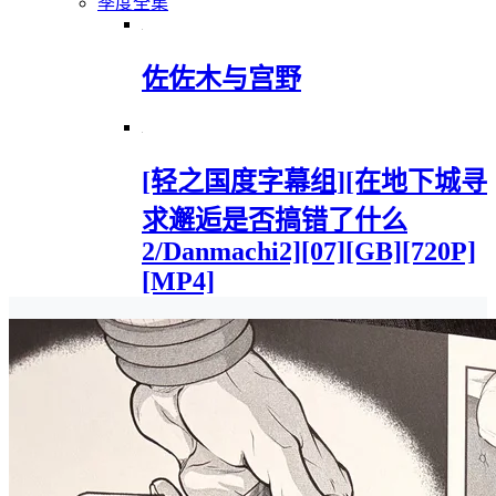
季度全集
佐佐木与宫野
[轻之国度字幕组][在地下城寻
求邂逅是否搞错了什么
2/Danmachi2][07][GB][720P]
[MP4]