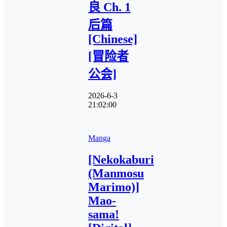
良 Ch. 1
后篇
[Chinese]
[冒险者
公会]
2026-6-3
21:02:00
Manga
[Nekokaburi
(Manmosu
Marimo)]
Mao-
sama!