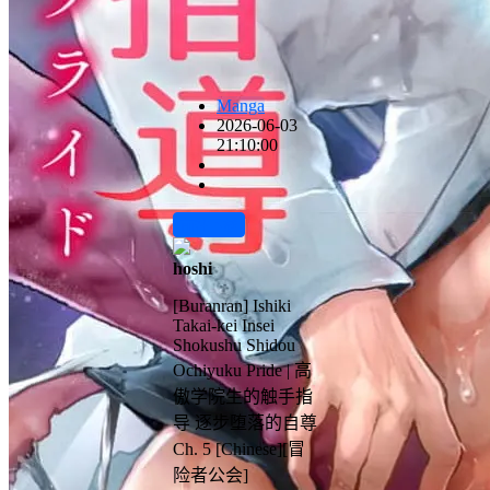
Manga
2026-06-03
21:10:00
前往下载
hoshi
[Buranran] Ishiki
Takai-kei Insei
Shokushu Shidou
Ochiyuku Pride | 高
傲学院生的触手指
导 逐步堕落的自尊
Ch. 5 [Chinese][冒
险者公会]