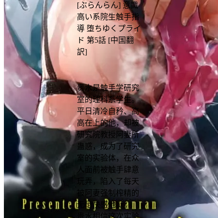
[ぶらんらん] 意識
高い系院生触手指
導 堕ちゆくプライ
ド 第5話 [中国翻
訳]
贵水是触手学研究
室的理科系学生。
平日清冷自矜、高
高在上的他，却被
研究院教授阿妻所
蛊惑，成为了研究
室的实验体，在众
人面前被触手肆意
玩弄，陷入了每天
被阿妻强制榨精的
无尽快感地狱。
贵水相信这次实验