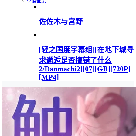
季度全集
佐佐木与宫野
[轻之国度字幕组][在地下城寻
求邂逅是否搞错了什么
2/Danmachi2][07][GB][720P]
[MP4]