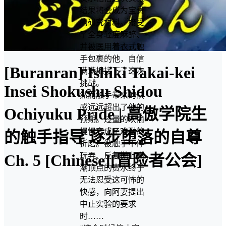
结果将会成为宝贵
的研究材料。接受
了全身轻度麻醉、
并被医用着衣式触
手包裹的他，自信
[Buranran] Ishiki Takai-kei
满满地接下了这次
挑战。
Insei Shokushu Shidou
然而触手带来的快
感远远超出了他的
Ochiyuku Pride | 高傲学院生
预期。过量的欢愉
慢慢变成了难耐的
的触手指导 逐步堕落的自尊
折磨。被触手不停
玩弄、反复抛上高
Ch. 5 [Chinese][冒险者公会]
潮顶点的贵水终于
无法忍受这可怖的
快感，向阿妻提出
中止实验的要求
时……