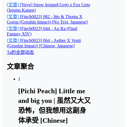
[文章]
[Yuyu] Snow leopard Gojo x Fox Geto
(Jujutsu Kaisen)
[文章]
[Finch0023] 082 - Itto & Thoma X
Gorou (Genshin Impact) [No Text, Japanese]
[文章]
[Finch0023] 044 - Au Ra (Final
Fantasy XIV)
[文章]
[Finch0023] 064 - Aether X Venti
(Genshin Impact) [Chinese, Japanese]
Ta的全部动态
文章聚合
1
[Pichi Peach] Little me
and big you | 虽然又大又
恐怖，但我想用这副身
体承受 [Chinese]