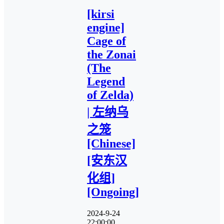
[kirsi
engine]
Cage of
the Zonai
(The
Legend
of Zelda)
| 左纳乌
之笼
[Chinese]
[安东汉
化组]
[Ongoing]
2024-9-24
22:00:00