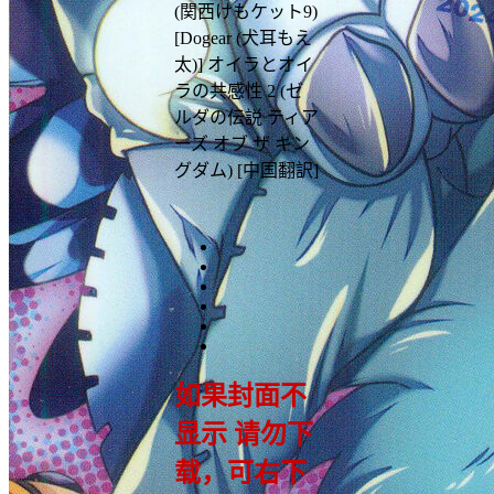
(関西けもケット9)
[Dogear (犬耳もえ
太)] オイラとオイ
ラの共感性 2 (ゼ
ルダの伝説 ティア
ーズ オブ ザ キン
グダム) [中国翻訳]
如果封面不
显示 请勿下
载，可右下