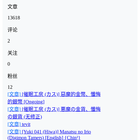
文章
13618
评论
2
关注
0
粉丝
12
[文章]
[催眠工房 (カス)] 惡魔的金幣、懺悔
的銀幣 [Ongoing]
[文章]
[催眠工房 (カス)] 悪魔の金貨、懺悔
の銀貨 (无修正)
[文章]
tevit
[文章]
[Yuki 041 (Hiwa)] Manatsu no Irio
(Digimon Tamers) [English] {Chin²}