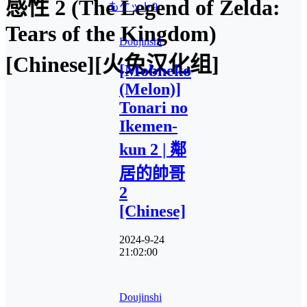
感性 2 (The Legend of Zelda:
もケット9
Tears of the Kingdom)
Doujinshi
[Chinese][火兔汉化组]
[Mobneko
(Melon)]
Tonari no
Ikemen-
kun 2 | 鄰
居的帥哥
2
[Chinese]
2024-9-24
21:02:00
Doujinshi