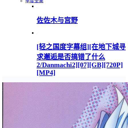
季度全集
佐佐木与宫野
[轻之国度字幕组][在地下城寻
求邂逅是否搞错了什么
2/Danmachi2][07][GB][720P]
[MP4]