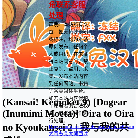
角联系客服
处理
声明：
本站所有文
章，如无特殊说明
或标注，均为本站
原创发布。任何个
人或组织，在未征
得本站同意时，禁
止复制、盗用、采
集、发布本站内容
到任何网站、书籍
等各类媒体平台。
如若本站内容侵犯
(Kansai! Kemoket 9) [Dogear
了原著者的合法权
(Inumimi Moeta)] Oira to Oira
益，可联系我们进
行处理。
no Kyoukansei 2 | 我与我的共
Dogear
InumimiMoeta
KansaiKemoket9
yaoi
犬耳もえ太
関西け