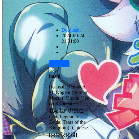
Doujinshi
2024-09-24
21:31:00
前往下载
hoshi
(Kansai! Kemoket
9) [Dogear (Inumimi
Moeta)] Oira to Oira
no Kyoukansei 2 |
我与我的共感性 2
(The Legend of
Zelda: Tears of the
Kingdom) [Chinese]
[火兔汉化组]