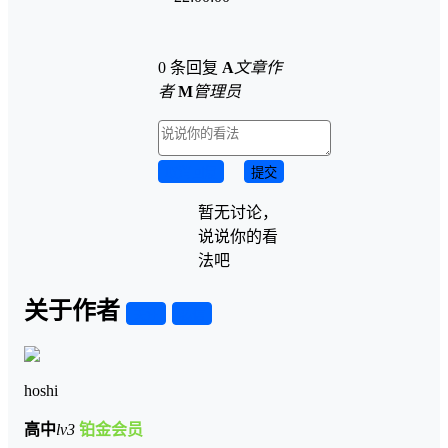
0 条回复
A
文章作
者
M
管理员
取消回复
提交
暂无讨论，
说说你的看
法吧
关于作者
关注
私信
hoshi
高中
lv3
铂金会员