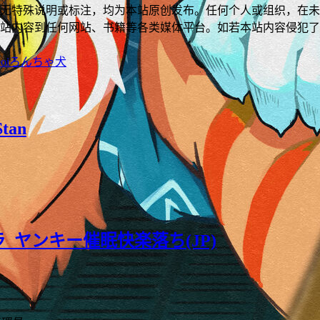
无特殊说明或标注，均为本站原创发布。任何个人或组织，在未
站内容到任何网站、书籍等各类媒体平台。如若本站内容侵犯了
oi
ろんちゃ犬
Stan
_ヤンキー催眠快楽落ち(JP)