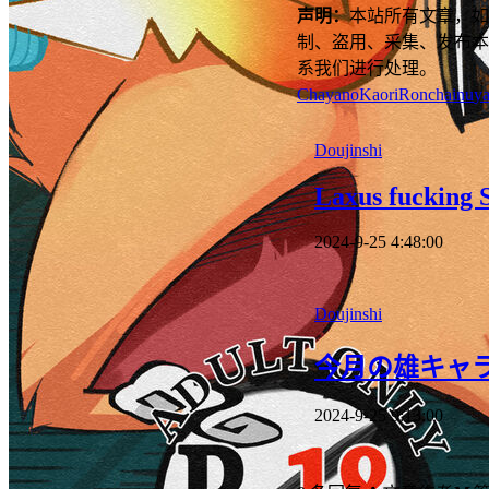
声明：
本站所有文章，如
制、盗用、采集、发布本
系我们进行处理。
ChayanoKaori
Ronchainu
ya
Doujinshi
Laxus fucking 
2024-9-25 4:48:00
Doujinshi
今月の雄キャラ
2024-9-25 9:13:00