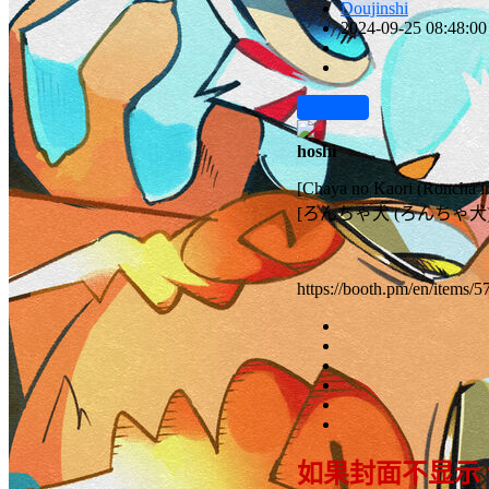
Doujinshi
2024-09-25 08:48:00
前往下载
hoshi
[Chaya no Kaori (Roncha in
[ろんちゃ犬 (ろんちゃ犬)
https://booth.pm/en/items/
如果封面不显示