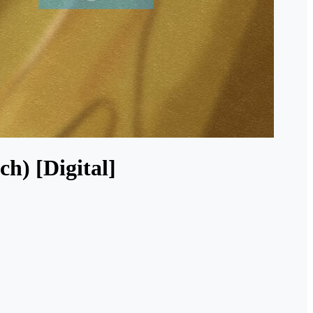
h) [Digital]