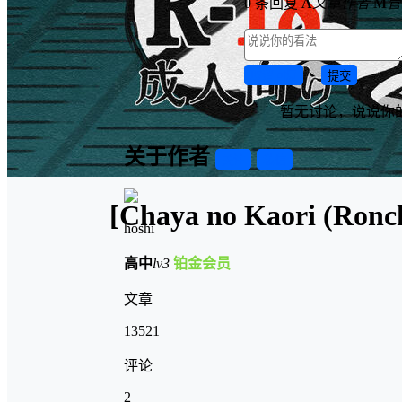
0 条回复
A
文章作者
M
管
取消回复
提交
暂无讨论，说说你
关于作者
关注
私信
[Chaya no Kaori (Ronch
hoshi
高中
lv3
铂金会员
文章
13521
评论
2