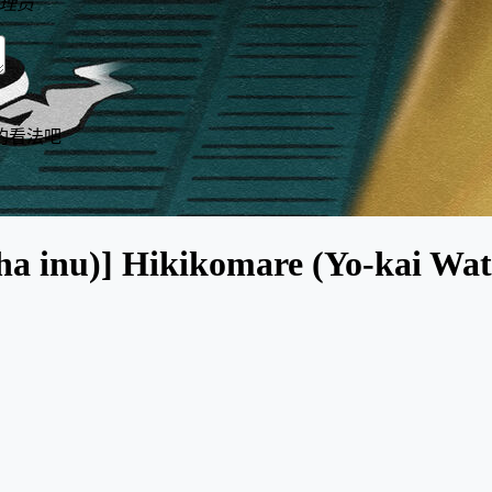
理员
的看法吧
a inu)] Hikikomare (Yo-kai Watc