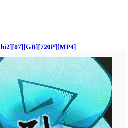
7][GB][720P][MP4]