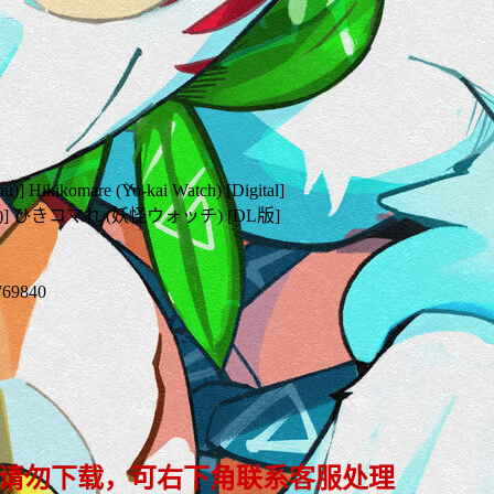
u)] Hikikomare (Yo-kai Watch) [Digital]
] ひきコマれ (妖怪ウォッチ) [DL版]
5769840
 请勿下载，可右下角联系客服处理