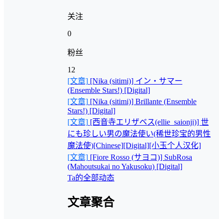
关注
0
粉丝
12
[文章]
[Nika (sitimi)] イン・サマー
(Ensemble Stars!) [Digital]
[文章]
[Nika (sitimi)] Brillante (Ensemble
Stars!) [Digital]
[文章]
[西音寺エリザベス(ellie_saionji)] 世
にも珍しい男の魔法使い(稀世珍宝的男性
魔法使)[Chinese][Digital][小玉个人汉化]
[文章]
[Fiore Rosso (サヨコ)] SubRosa
(Mahoutsukai no Yakusoku) [Digital]
Ta的全部动态
文章聚合