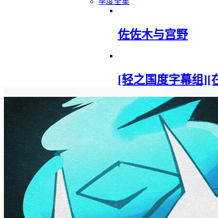
季度全集
佐佐木与宫野
[轻之国度字幕组][在地