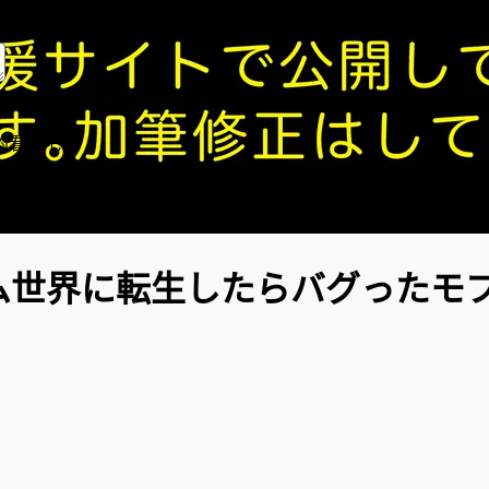
理员
的看法吧
 ゲーム世界に転生したらバグった