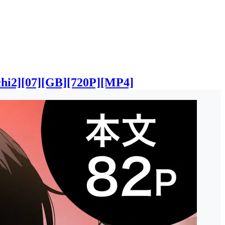
7][GB][720P][MP4]