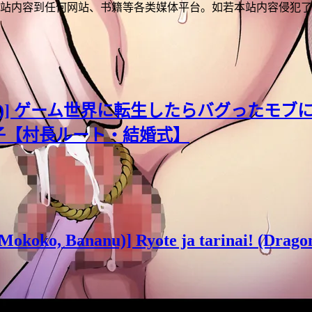
站内容到任何网站、书籍等各类媒体平台。如若本站内容侵犯了
めの)] ゲーム世界に転生したらバグったモ
子【村長ルート・結婚式】
(Mokoko, Bananu)] Ryote ja tarinai! (Drago