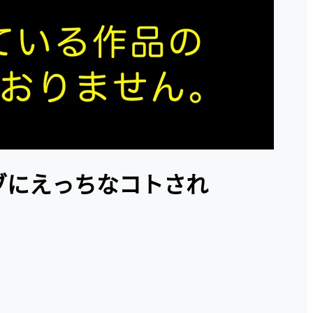
モブにえっちなコトされ