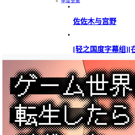
季度全集
佐佐木与宫野
[轻之国度字幕组][在地