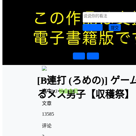
0 条回复
A
文章作者
M
管
取消回复
提交
暂无讨论，说说你
关于作者
关注
私信
[B連打 (ろめの)]
hoshi
高中
lv3
铂金会员
るメス男子【収穫祭】
文章
13585
评论