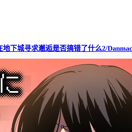
下城寻求邂逅是否搞错了什么2/Danmachi2][0