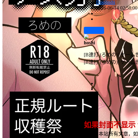
Doujinshi
2026-06-14 02:58:00
前往下载
hoshi
[B連打 (ろめの)] 
[B連打 (ろめの)] 
如果封面不显示
声明：
本站所有文章，如