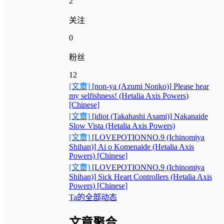
2
关注
0
粉丝
12
[文章]
[non-ya (Azumi Nonko)] Please hear
my selfishness! (Hetalia Axis Powers)
[Chinese]
[文章]
[idiot (Takahashi Asami)] Nakanaide
Slow Vista (Hetalia Axis Powers)
[文章]
[LOVEPOTIONNO.9 (Ichinomiya
Shihan)] Ai o Komenaide (Hetalia Axis
Powers) [Chinese]
[文章]
[LOVEPOTIONNO.9 (Ichinomiya
Shihan)] Sick Heart Controllers (Hetalia Axis
Powers) [Chinese]
Ta的全部动态
文章聚合