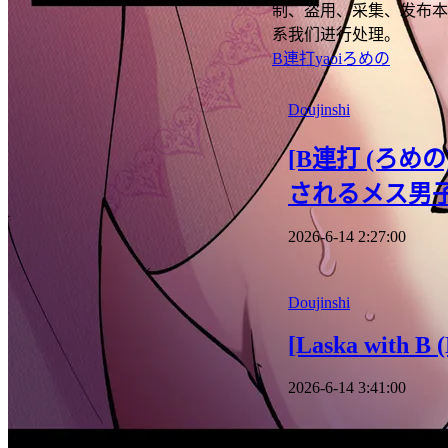
制、盗用、采集、发布本
系我们进行处理。
B連打
yaoi
ろめの
Doujinshi
[B連打 (ろ
されるメス男
2026-6-14 2:27:00
Doujinshi
[Laska with B 
2026-6-14 3:41:00