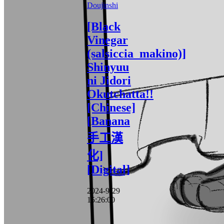
Doujinshi
[Black
Vinegar
(salsiccia_makino)]
Shinyuu
ni Jidori
Okutchatta!!
[Chinese]
[Banana
手工漢
化]
[Digital]
2024-9-29
15:26:00