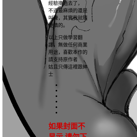
經驗撸過去了，
不過最麻煩的還是
叫聲，其實我就隨
便填的。
以上只做學習翻
譯，無做任何商業
用途，喜歡本作的
請支持原作者
姑且只傳這裡跟紳
士
如果封面不
显示 请勿下