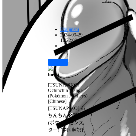
Doujinshi
2024-09-29
13:22:00
前往下载
hoshi
[TSUNAPIKO]
Ochinchin Manga
(Pokémon Journeys)
[Chinese]
[TSUNAPIKO] お
ちんちん💖漫画
(ポケットモンス
ター) [中国翻訳]