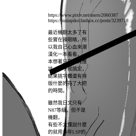
https://www.pixiv.net/users/2060387
https://tsunapiko.fanbox.cc/posts/3239718
最近機翻太多了有
些實在辣眼睛，所
以我自己心血來潮
漢化一本看看，
本想著只有幾頁應
該一下子就搞定，
結果挑字體還有排
版什麼的花了大把
的時間。
雖然我日文只有
N87等級，但不是
機翻，
有些不太懂說什麼
的就用多年LSP的