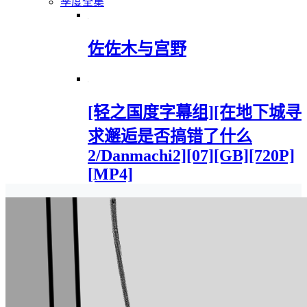
季度全集
佐佐木与宫野
[轻之国度字幕组][在地下城寻
求邂逅是否搞错了什么
2/Danmachi2][07][GB][720P]
[MP4]