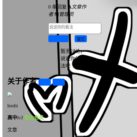
0 条回复
A
文章作
者
M
管理员
取消回复
提交
暂无讨论，
说说你的看
法吧
关于作者
关注
私信
hoshi
高中
lv3
铂金会员
文章