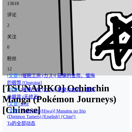
13618
评论
2
关注
0
粉丝
12
[文章]
[催眠工房 (カス)] 惡魔的金幣、懺悔
的銀幣 [Ongoing]
[TSUNAPIKO] Ochinchin
[文章]
[催眠工房 (カス)] 悪魔の金貨、懺悔
Manga (Pokémon Journeys)
の銀貨 (无修正)
[文章]
tevit
[Chinese]
[文章]
[Yuki 041 (Hiwa)] Manatsu no Irio
(Digimon Tamers) [English] {Chin²}
Ta的全部动态