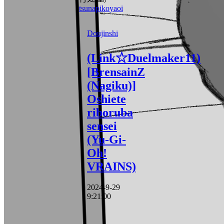
tsunapiko
yaoi
Doujinshi
(Link☆Duelmaker11)
[BrensainZ
(Nagiku)]
Oshiete
riboruba
sensei
(Yu-Gi-
Oh!
VRAINS)
2024-9-29
9:21:00