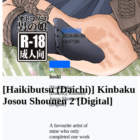
Doujinshi
2024-09-30
14:07:00
前往下载
hoshi
[Haikibutsu (Daichi)] Kinbaku
[Haikibutsu
(Daichi)] Kinbaku
Josou Shounen 2 [Digital]
Josou Shounen 2
[Digital]
A favourite artist of
mine who only
completed one work