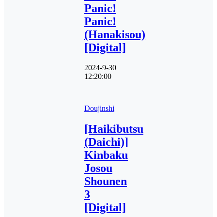
Panic!
Panic!
(Hanakisou)
[Digital]
2024-9-30
12:20:00
Doujinshi
[Haikibutsu
(Daichi)]
Kinbaku
Josou
Shounen
3
[Digital]