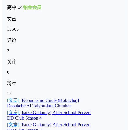
高中
lv3
铂金会员
文章
13565
评论
2
关注
0
粉丝
12
[文章]
[Kobucha no Circle (Kobucha)]
Dosukebe AI Taiyou-kun Chuuhen
[文章]
[Isuke Gratanity] After-School Pervert
DD Club Season 4
[文章]
[Isuke Gratanity] After-School Pervert