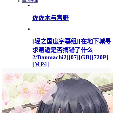
季度全集
佐佐木与宫野
[轻之国度字幕组][在地下城寻
求邂逅是否搞错了什么
2/Danmachi2][07][GB][720P]
[MP4]