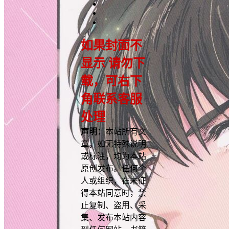
如果封面不
显示 请勿下
载，可右下
角联系客服
处理
声明：
本站所有文
章，如无特殊说明
或标注，均为本站
原创发布。任何个
人或组织，在未征
得本站同意时，禁
止复制、盗用、采
集、发布本站内容