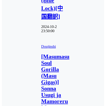
(Blue
Lock)[中
国翻訳]
2024-10-2
23:50:00
Doujinshi
[Masumasu
Soul
Gorilla
(Masu
Gigas)]
Sonna
Usugi ja
Mamoreru