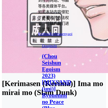
到任何网站、书籍
等各类媒体平台。
如若本站内容侵犯
了原著者的合法权
益，可联系我们进
行处理。
Kerima
Kerimasen
yaoi
Doujinshi
(Chou
Seishun
Egoism
2023)
[MIXSAND
[Kerimasen (Kerima)] Ima mo
(uni)]
mirai mo (Slam Dunk)
Ryouomoi
no Peace