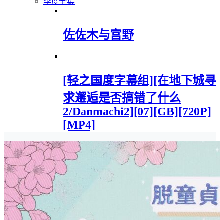
季度全集
佐佐木与宫野
[轻之国度字幕组][在地下城寻
求邂逅是否搞错了什么
2/Danmachi2][07][GB][720P]
[MP4]