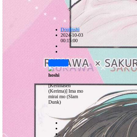
Doujinshi
2024-10-03
00:15:00
前往下载
hoshi
[Kerimasen
(Kerima)] Ima mo
mirai mo (Slam
Dunk)