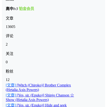
高中
lv3
铂金会员
文章
13605
评论
2
关注
0
粉丝
12
[文章]
[Witch (Chiroko)] Brother Complex
(Hetalia Axis Powers)
[文章]
[Yes, sir. (Epuko)] Shinjo Chanson ☆
Show (Hetalia Axis Powers)
[文章]
[Yes, sir. (Epuko)] Hide and seek