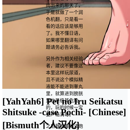
肉出来的那天了，
于是就做了一个润
色机翻，只是看一
看的话应该是够用
了。我不懂日语，
如果哪里翻译有问
题请务必告诉我。
另外作为相关经验
者，建议不要像这
本里这样玩尿道，
且不说这个模拟精
液能不能进到睾丸
里，就算进到膀胱
[YahYah6] Pet no Iru Seikatsu
里也是极其危险
的，玩的时候一定
Shitsuke -case Pochi- [Chinese]
要严格消毒。
[Bismuth个人汉化]
之后我准备如法炮