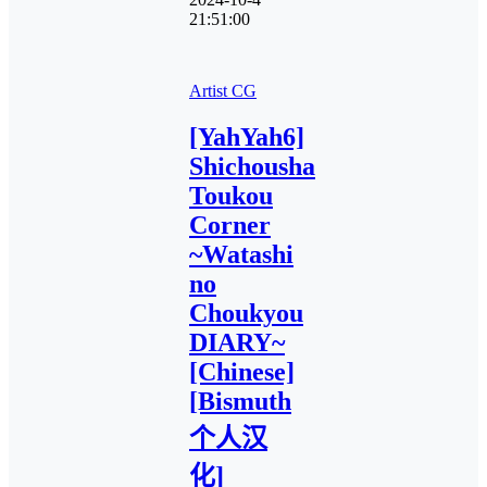
21:51:00
Artist CG
[YahYah6]
Shichousha
Toukou
Corner
~Watashi
no
Choukyou
DIARY~
[Chinese]
[Bismuth
个人汉
化]