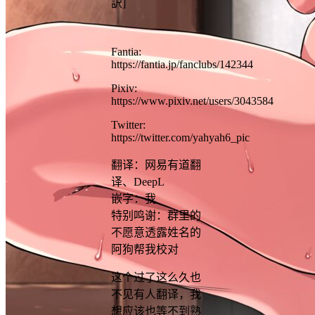
訳]
Fantia:
https://fantia.jp/fanclubs/142344
Pixiv:
https://www.pixiv.net/users/3043584
Twitter:
https://twitter.com/yahyah6_pic
翻译：网易有道翻
译、DeepL
嵌字：我
特别鸣谢：群里的
不愿意透露姓名的
阿狗帮我校对
这个过了这么久也
不见有人翻译，我
想应该也等不到熟