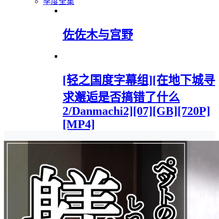
季度全集
佐佐木与宫野
[轻之国度字幕组][在地下城寻
求邂逅是否搞错了什么
2/Danmachi2][07][GB][720P]
[MP4]