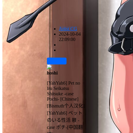
Artist CG
2024-10-04
22:09:00
前往下载
hoshi
[YahYah6] Pet no
Iru Seikatsu
Shitsuke -case
Pochi- [Chinese]
[Bismuth个人汉化]
[YahYah6] ペット
のいる性活 躾 -
case ポチ-[中国翻