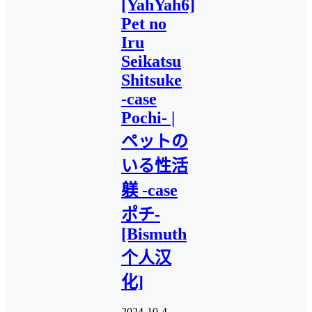
[YahYah6]
Pet no
Iru
Seikatsu
Shitsuke
-case
Pochi- |
ペットの
いる性活
躾 -case
ポチ-
[Bismuth
个人汉
化]
2024-10-4