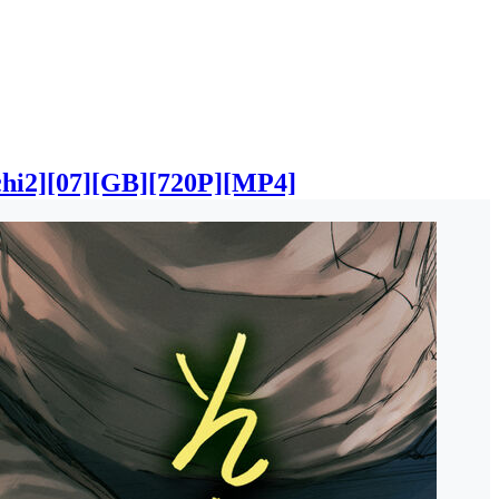
7][GB][720P][MP4]