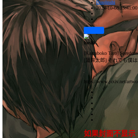
Doujinshi
2024-10-08 15:41:00
前往下载
hoshi
[Kamaboko Taro] Soredemo 
[蒲鉾太郎] それでも僕は君に
https://www.pixiv.net/artw
如果封面不显示