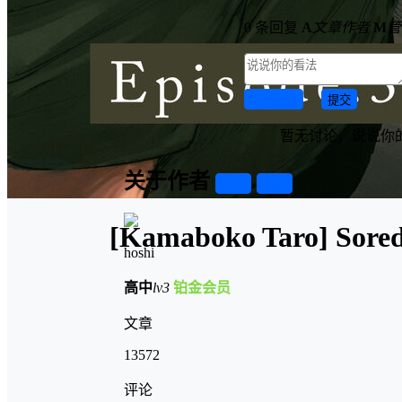
0 条回复
A
文章作者
M
管
取消回复
提交
暂无讨论，说说你
关于作者
关注
私信
[Kamaboko Taro] Sorede
hoshi
高中
lv3
铂金会员
文章
13572
评论