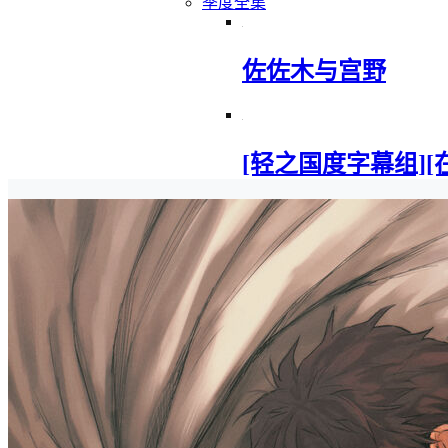
季度全集
佐佐木与宫野
[轻之国度字幕组][在地