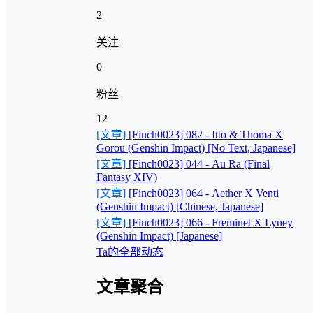
2
关注
0
粉丝
12
[文章]
[Finch0023] 082 - Itto & Thoma X
Gorou (Genshin Impact) [No Text, Japanese]
[文章]
[Finch0023] 044 - Au Ra (Final
Fantasy XIV)
[文章]
[Finch0023] 064 - Aether X Venti
(Genshin Impact) [Chinese, Japanese]
[文章]
[Finch0023] 066 - Freminet X Lyney
(Genshin Impact) [Japanese]
Ta的全部动态
文章聚合