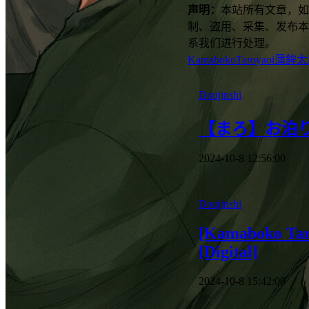
声明：
本站所有文章，如
制、盗用、采集、发布本
系我们进行处理。
KamabokoTaro
yaoi
蒲鉾太
Doujinshi
【まろ】お泊
2024-10-8 12:56:00
Doujinshi
[Kamaboko Taro
[Digital]
2024-10-8 15:42:00