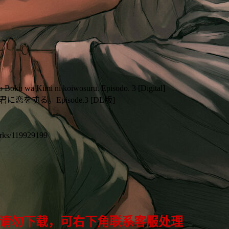
Boku wa Kimi ni koiwosuru. Episodo. 3 [Digital]
恋をする。Episode.3 [DL版]
orks/119929199
 请勿下载，可右下角联系客服处理