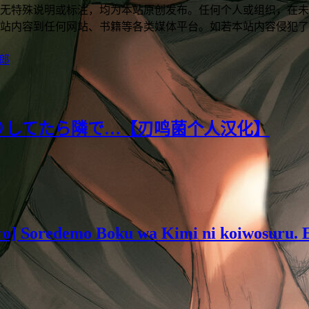
无特殊说明或标注，均为本站原创发布。任何个人或组织，在未
站内容到任何网站、书籍等各类媒体平台。如若本站内容侵犯了
郎
りしてたら隣で…【刃鸣菌个人汉化】
] Soredemo Boku wa Kimi ni koiwosuru. E