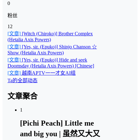
0
粉丝
12
[文章]
[Witch (Chiroko)] Brother Complex
(Hetalia Axis Powers)
[文章]
[Yes, sir. (Epuko)] Shinjo Chanson ☆
Show (Hetalia Axis Powers)
[文章]
[Yes, sir. (Epuko)] Hide and seek
Doomsday (Hetalia Axis Powers) [Chinese]
[文章]
越南APTV一一才女AI组
Ta的全部动态
文章聚合
1
[Pichi Peach] Little me
and big you | 虽然又大又