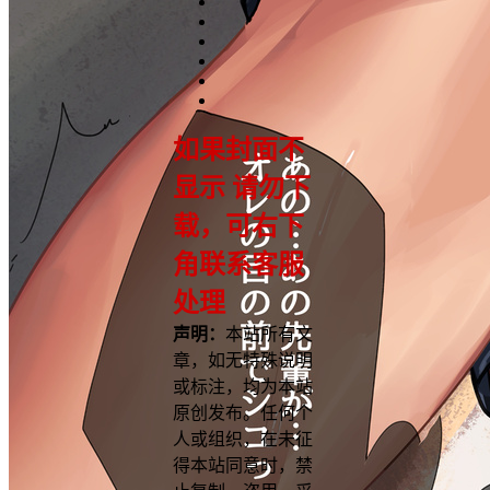
如果封面不
显示 请勿下
载，可右下
角联系客服
处理
声明：
本站所有文
章，如无特殊说明
或标注，均为本站
原创发布。任何个
人或组织，在未征
得本站同意时，禁