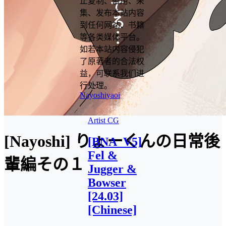
止复制、盗用、采
集、发布本站内容
到任何网站、书籍
等各类媒体平台。
如若本站内容侵犯
了原著者的合法权
益，可联系我们进
行处理。
Nayoshi
yaoi
Artist CG
[Nayoshi] りょーくんの日常後
[BNA_V5]
Fel &
輩編その１
Jugger &
Bowser
[24.03]
[Chinese]