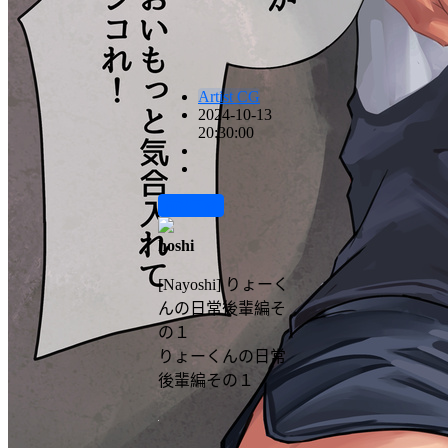
Artist CG
2024-10-13
20:30:00
前往下载
hoshi
[Nayoshi] りょーく
んの日常後輩編そ
の１
りょーくんの日常
後輩編その１