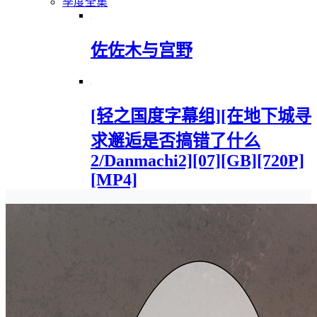
季度全集
佐佐木与宫野
[轻之国度字幕组][在地下城寻
求邂逅是否搞错了什么
2/Danmachi2][07][GB][720P]
[MP4]