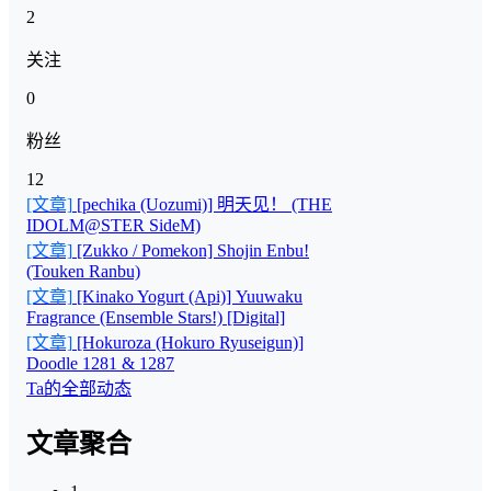
2
关注
0
粉丝
12
[文章]
[pechika (Uozumi)] 明天见！ (THE
IDOLM@STER SideM)
[文章]
[Zukko / Pomekon] Shojin Enbu!
(Touken Ranbu)
[文章]
[Kinako Yogurt (Api)] Yuuwaku
Fragrance (Ensemble Stars!) [Digital]
[文章]
[Hokuroza (Hokuro Ryuseigun)]
Doodle 1281 & 1287
Ta的全部动态
文章聚合