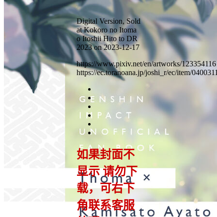
Digital Version, Sold
at Kokoro no Itoma
o Itoshii Hito to DR
2023 on 2023-12-17
https://www.pixiv.net/en/artworks/123354116
https://ec.toranoana.jp/joshi_r/ec/item/04003
如果封面不
显示 请勿下
载，可右下
角联系客服