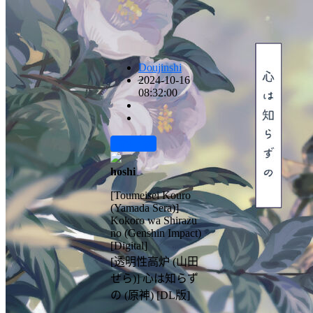
Doujinshi
2024-10-16
08:32:00
前往下载
hoshi
[Toumeisei Kouro
(Yamada Sera)]
Kokoro wa Shirazu
no (Genshin Impact)
[Digital]
[透明性高炉 (山田
せら)] 心は知らず
の (原神) [DL版]