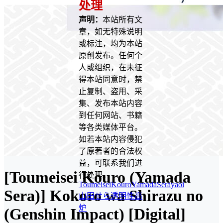
处理
声明：
本站所有文
章，如无特殊说明
或标注，均为本站
原创发布。任何个
人或组织，在未征
得本站同意时，禁
止复制、盗用、采
集、发布本站内容
到任何网站、书籍
等各类媒体平台。
如若本站内容侵犯
了原著者的合法权
益，可联系我们进
[Toumeisei Kouro (Yamada
行处理。
ToumeiseiKouro
YamadaSera
yaoi
Sera)] Kokoro wa Shirazu no
山田せら
透明性高
炉
(Genshin Impact) [Digital]