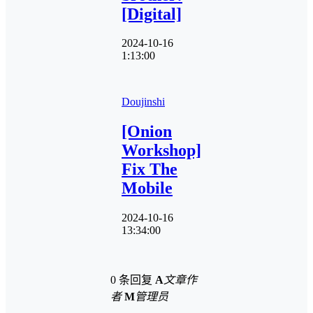
[Digital]
2024-10-16
1:13:00
Doujinshi
[Onion
Workshop]
Fix The
Mobile
2024-10-16
13:34:00
0 条回复
A
文章作
者
M
管理员