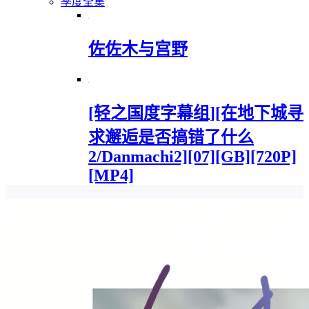
季度全集
佐佐木与宫野
[轻之国度字幕组][在地下城寻
求邂逅是否搞错了什么
2/Danmachi2][07][GB][720P]
[MP4]