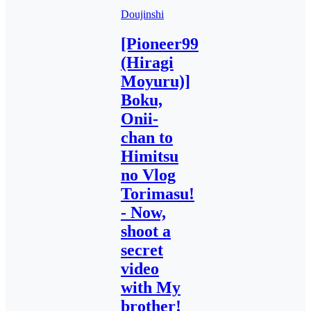
Doujinshi
[Pioneer99
(Hiragi
Moyuru)]
Boku,
Onii-
chan to
Himitsu
no Vlog
Torimasu!
- Now,
shoot a
secret
video
with My
brother!