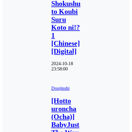
Shokushu
to Koubi
Suru
Koto ni!?
1
[Chinese]
[Digital]
2024-10-18
23:58:00
Doujinshi
[Hotto
uroncha
(Ocha)]
BabyJust