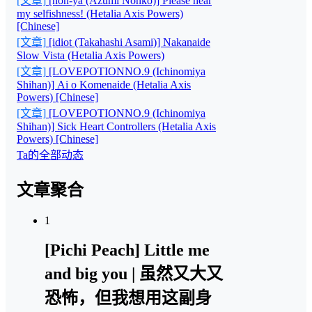
[文章]
[non-ya (Azumi Nonko)] Please hear
my selfishness! (Hetalia Axis Powers)
[Chinese]
[文章]
[idiot (Takahashi Asami)] Nakanaide
Slow Vista (Hetalia Axis Powers)
[文章]
[LOVEPOTIONNO.9 (Ichinomiya
Shihan)] Ai o Komenaide (Hetalia Axis
Powers) [Chinese]
[文章]
[LOVEPOTIONNO.9 (Ichinomiya
Shihan)] Sick Heart Controllers (Hetalia Axis
Powers) [Chinese]
Ta的全部动态
文章聚合
1
[Pichi Peach] Little me
and big you | 虽然又大又
恐怖，但我想用这副身