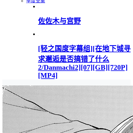
季度全集
佐佐木与宫野
[轻之国度字幕组][在地下城寻
求邂逅是否搞错了什么
2/Danmachi2][07][GB][720P]
[MP4]