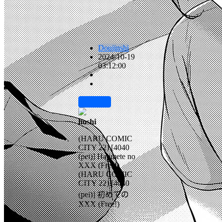
Doujinshi
2024-10-19
03:12:00
前往下载
hoshi
(HARU COMIC
CITY 22) [4040
(pei)] Hajimete no
XXX (Free!)
(HARU COMIC
CITY 22) [4040
(pei)] 初めての
XXX (Free!)