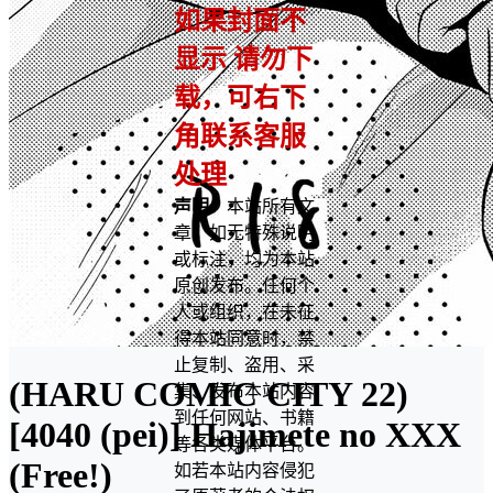
如果封面不
显示 请勿下
载，可右下
角联系客服
处理
声明：
本站所有文
章，如无特殊说明
或标注，均为本站
原创发布。任何个
人或组织，在未征
得本站同意时，禁
止复制、盗用、采
(HARU COMIC CITY 22)
集、发布本站内容
到任何网站、书籍
[4040 (pei)] Hajimete no XXX
等各类媒体平台。
(Free!)
如若本站内容侵犯