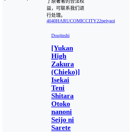
了原著者的合法权
益，可联系我们进
行处理。
4040
HARUCOMICCITY22
pei
yaoi
Doujinshi
[Yukan
High
Zakura
(Chieko)]
Isekai
Teni
Shitara
Otoko
nanoni
Seijo ni
Sarete