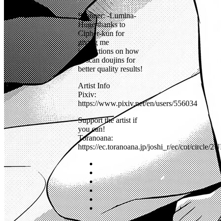
Scanner: -Lumina-
Huge thanks to
Cipher-kun for
giving me
instructions on how
to scan doujins for
better quality results!
Artist Info
Pixiv:
https://www.pixiv.net/en/users/556034
Support the artist if
you can!
Toranoana:
https://ec.toranoana.jp/joshi_r/ec/cot/circ