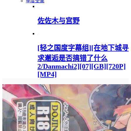
季度全集
佐佐木与宫野
[轻之国度字幕组][在地下城寻
求邂逅是否搞错了什么
2/Danmachi2][07][GB][720P]
[MP4]