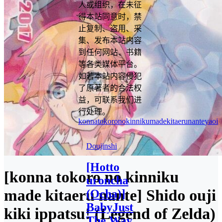
人或组织，在未征
得本站同意时，禁
止复制、盗用、采
集、发布本站内容
到任何网站、书籍
等各类媒体平台。
如若本站内容侵犯
了原著者的合法权
益，可联系我们进
行处理。
konnatokoronokinnikumadekitaerunante
yaoi
Doujinshi
[Hotto
[konna tokoro no kinniku
uroncha
made kitaeru nante] Shido ouji
(Ocha)]
BabyJust
kiki ippatsu! (Legend of Zelda)
The Way