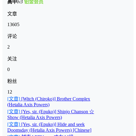
高中
lv3
铂金会员
文章
13605
评论
2
关注
0
粉丝
12
[文章]
[Witch (Chiroko)] Brother Complex
(Hetalia Axis Powers)
[文章]
[Yes, sir. (Epuko)] Shinjo Chanson ☆
Show (Hetalia Axis Powers)
[文章]
[Yes, sir. (Epuko)] Hide and seek
Doomsday (Hetalia Axis Powers) [Chinese]