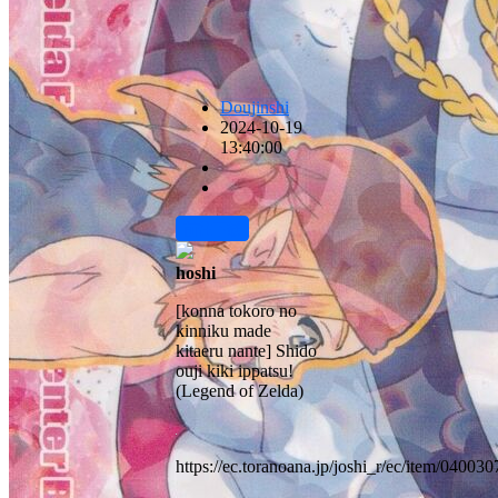
Doujinshi
2024-10-19
13:40:00
前往下载
hoshi
[konna tokoro no
kinniku made
kitaeru nante] Shido
ouji kiki ippatsu!
(Legend of Zelda)
https://ec.toranoana.jp/joshi_r/ec/item/04003