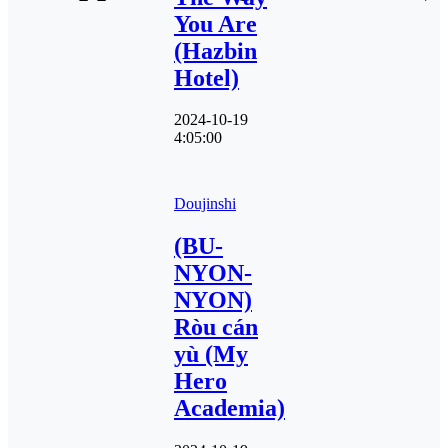
You Are
(Hazbin
Hotel)
2024-10-19
4:05:00
Doujinshi
(BU-
NYON-
NYON)
Ròu cán
yù (My
Hero
Academia)