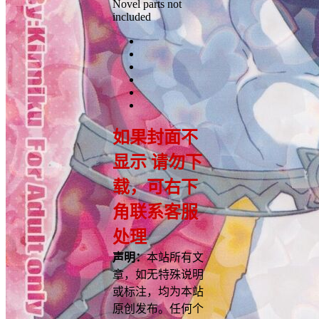
Novel parts not
included
如果封面不
显示 请勿下
载，可右下
角联系客服
处理
声明：
本站所有文
章，如无特殊说明
或标注，均为本站
原创发布。任何个