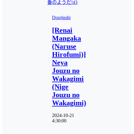
番のようだ!43
Doujinshi
[Renai
Mangaka
(Naruse
Hirofumi)]
Neya
Jouzu no
Wakagimi
(Nige
Jouzu no
Wakagimi)
2024-10-21
4:30:00