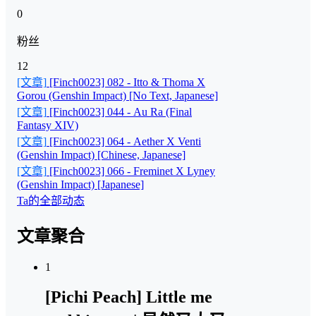
0
粉丝
12
[文章]
[Finch0023] 082 - Itto & Thoma X
Gorou (Genshin Impact) [No Text, Japanese]
[文章]
[Finch0023] 044 - Au Ra (Final
Fantasy XIV)
[文章]
[Finch0023] 064 - Aether X Venti
(Genshin Impact) [Chinese, Japanese]
[文章]
[Finch0023] 066 - Freminet X Lyney
(Genshin Impact) [Japanese]
Ta的全部动态
文章聚合
1
[Pichi Peach] Little me