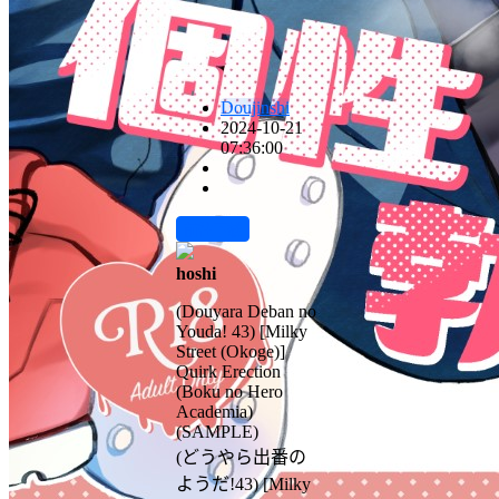
Doujinshi
2024-10-21
07:36:00
前往下载
hoshi
(Douyara Deban no
Youda! 43) [Milky
Street (Okoge)]
Quirk Erection
(Boku no Hero
Academia)
(SAMPLE)
(どうやら出番の
ようだ!43) [Milky