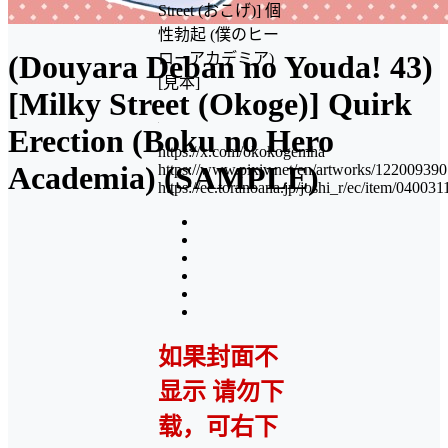
Street (おこげ)] 個
性勃起 (僕のヒー
(Douyara Deban no Youda! 43)
ローアカデミア)
[見本]
[Milky Street (Okoge)] Quirk
Erection (Boku no Hero
https://x.com/okokogemha
Academia) (SAMPLE)
https://www.pixiv.net/en/artworks/122009390
https://ec.toranoana.jp/joshi_r/ec/item/04003
如果封面不
显示 请勿下
载，可右下