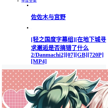
季度全集
佐佐木与宫野
[轻之国度字幕组][在地下城寻
求邂逅是否搞错了什么
2/Danmachi2][07][GB][720P]
[MP4]