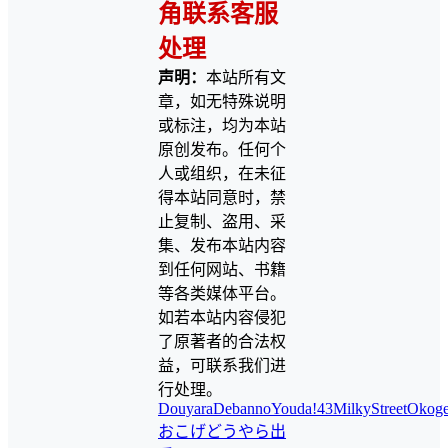
角联系客服
处理
声明：
本站所有文
章，如无特殊说明
或标注，均为本站
原创发布。任何个
人或组织，在未征
得本站同意时，禁
止复制、盗用、采
集、发布本站内容
到任何网站、书籍
等各类媒体平台。
如若本站内容侵犯
了原著者的合法权
益，可联系我们进
行处理。
DouyaraDebannoYouda!43
MilkyStreet
Okog
おこげ
どうやら出