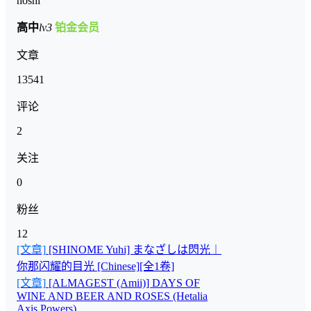
hoshi
高中
lv3
铂金会员
文章
13541
评论
2
关注
0
粉丝
12
[文章]
[SHINOME Yuhi] まなざしは閃光︱
你那闪耀的目光 [Chinese][全1卷]
[文章]
[ALMAGEST (Amii)] DAYS OF
WINE AND BEER AND ROSES (Hetalia
Axis Powers)