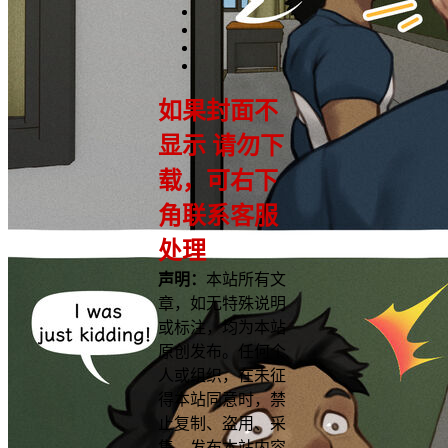
如果封面不
显示 请勿下
载，可右下
角联系客服
处理
声明：
本站所有文
章，如无特殊说明
或标注，均为本站
原创发布。任何个
人或组织，在未征
得本站同意时，禁
止复制、盗用、采
集、发布本站内容