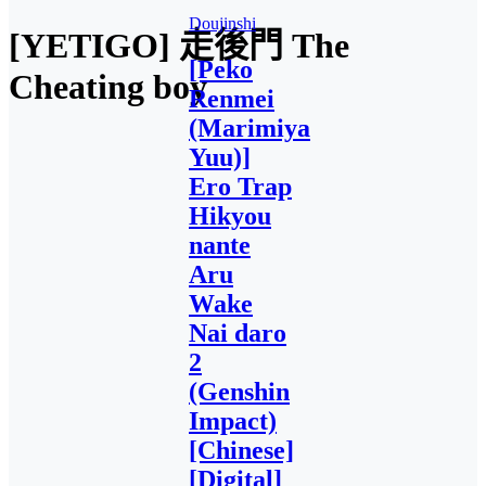
Doujinshi
[YETIGO] 走後門 The
[Peko
Cheating boy
Renmei
(Marimiya
Yuu)]
Ero Trap
Hikyou
nante
Aru
Wake
Nai daro
2
(Genshin
Impact)
[Chinese]
[Digital]