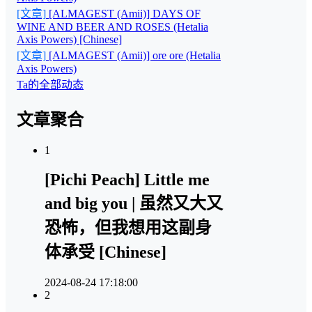
[文章]
[ALMAGEST (Amii)] DAYS OF
WINE AND BEER AND ROSES (Hetalia
Axis Powers) [Chinese]
[文章]
[ALMAGEST (Amii)] ore ore (Hetalia
Axis Powers)
Ta的全部动态
文章聚合
1
[Pichi Peach] Little me
and big you | 虽然又大又
恐怖，但我想用这副身
体承受 [Chinese]
2024-08-24 17:18:00
2