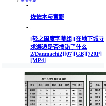
季度全集
佐佐木与宫野
[轻之国度字幕组][在地下城寻
求邂逅是否搞错了什么
2/Danmachi2][07][GB][720P]
[MP4]