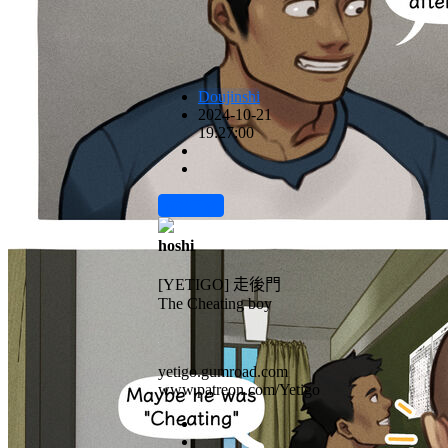
Doujinshi
2024-10-21
19:27:00
前往下载
hoshi
[YETIGO] 走後門
The Cheating boy
yetigo.gumroad.com
www.patreon.com/Yetigo