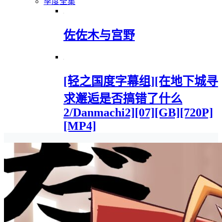
季度全集
佐佐木与宫野
[轻之国度字幕组][在地下城寻
求邂逅是否搞错了什么
2/Danmachi2][07][GB][720P]
[MP4]