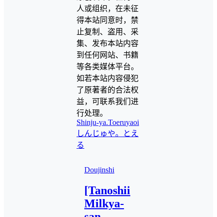
人或组织，在未征
得本站同意时，禁
止复制、盗用、采
集、发布本站内容
到任何网站、书籍
等各类媒体平台。
如若本站内容侵犯
了原著者的合法权
益，可联系我们进
行处理。
Shinju-ya.
Toeru
yaoi
しんじゅや。
とえ
る
Doujinshi
[Tanoshii
Milkya-
san