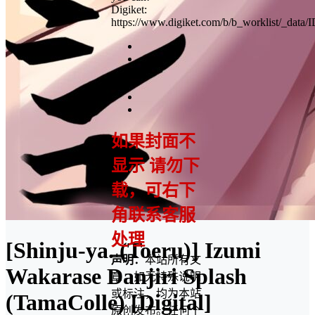
Digiket:
https://www.digiket.com/b/b_worklist/_data
如果封面不
显示 请勿下
载，可右下
角联系客服
处理
[Shinju-ya. (Toeru)] Izumi
声明：
本站所有文
Wakarase Danjiri Splash
章，如无特殊说明
或标注，均为本站
(TamaColle) [Digital]
原创发布。任何个