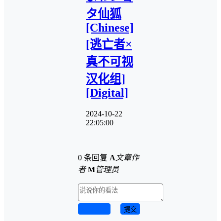
タ仙狐
[Chinese]
[逃亡者×
真不可视
汉化组]
[Digital]
2024-10-22
22:05:00
0 条回复
A
文章作
者
M
管理员
取消回复
提交