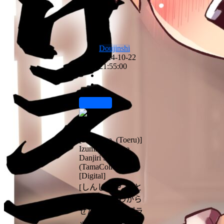
Doujinshi
2024-10-22
21:55:00
前往下载
hoshi
[Shinju-ya. (Toeru)]
Izumi Wakarase
Danjiri Splash
(TamaColle)
[Digital]
[しんじゅや。 (と
える)] 和泉わから
せだんじりスプラ
ッシュ (魂これ)