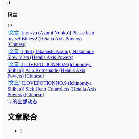
0
粉丝
12
[文章]
[non-ya (Azumi Nonko)] Please hear
my selfishness! (Hetalia Axis Powers)
[Chinese]
[文章]
[idiot (Takahashi Asami)] Nakanaide
Slow Vista (Hetalia Axis Powers)
[文章]
[LOVEPOTIONNO.9 (Ichinomiya
Shihan)] Ai o Komenaide (Hetalia Axis
Powers) [Chinese]
[文章]
[LOVEPOTIONNO.9 (Ichinomiya
Shihan)] Sick Heart Controllers (Hetalia Axis
Powers) [Chinese]
Ta的全部动态
文章聚合
1