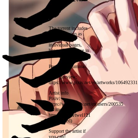
[DL版]
The torrent includes
a PDF version as
well as the
individual pages,
hence the increase in
size.
Provider: -Lumina-
Pixiv preview:
https://www.pixiv.net/en/artworks/106492331
Artist info
Pixiv:
https://www.pixiv.net/en/users/200535
Twitter (X):
https://x.com/twel121
(suspended)
Support the artist if
you can!