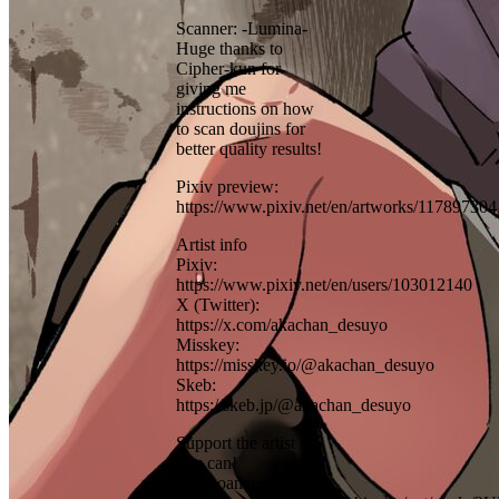
Scanner: -Lumina-
Huge thanks to
Cipher-kun for
giving me
instructions on how
to scan doujins for
better quality results!
Pixiv preview:
https://www.pixiv.net/en/artworks/117897304
Artist info
Pixiv:
https://www.pixiv.net/en/users/103012140
X (Twitter):
https://x.com/akachan_desuyo
Misskey:
https://misskey.io/@akachan_desuyo
Skeb:
https://skeb.jp/@akachan_desuyo
Support the artist if
you can!
Toranoana: