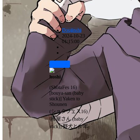
Doujinshi
2024-10-23
01:15:00
前往下载
hoshi
(ShotaFes 16)
[bouya-san (baby
stick)] Yaken to
Shounen
(ショタフェス16)
[棒屋さん (baby
stick)] 野犬と少年