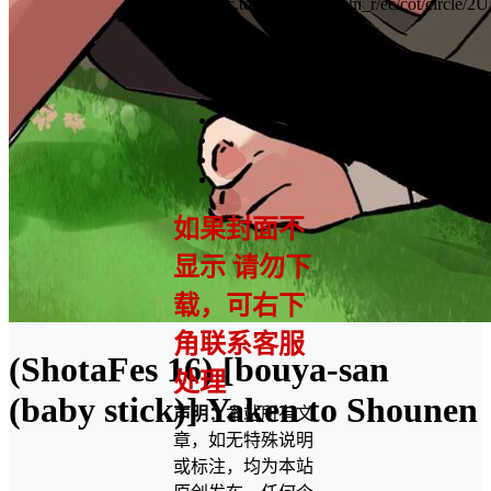
https://ec.toranoana.jp/joshi_r/ec/cot/circ
BOOTH
https://babystick.booth.pm/
如果封面不
显示 请勿下
载，可右下
角联系客服
(ShotaFes 16) [bouya-san
处理
(baby stick)] Yaken to Shounen
声明：
本站所有文
章，如无特殊说明
或标注，均为本站