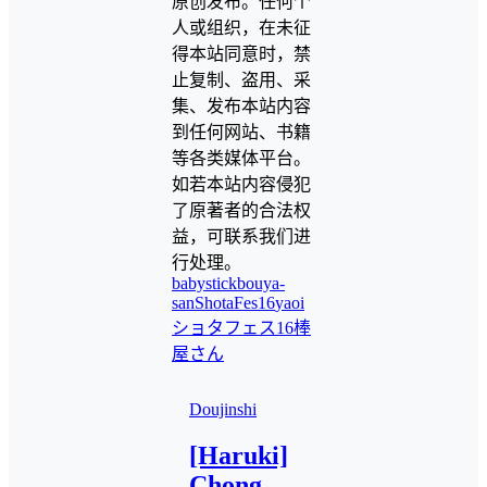
原创发布。任何个
人或组织，在未征
得本站同意时，禁
止复制、盗用、采
集、发布本站内容
到任何网站、书籍
等各类媒体平台。
如若本站内容侵犯
了原著者的合法权
益，可联系我们进
行处理。
babystick
bouya-
san
ShotaFes16
yaoi
ショタフェス16
棒
屋さん
Doujinshi
[Haruki]
Chong