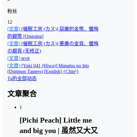
粉丝
12
[文章]
[催眠工房 (カス)] 惡魔的金幣、懺悔
的銀幣 [Ongoing]
[文章]
[催眠工房 (カス)] 悪魔の金貨、懺悔
の銀貨 (无修正)
[文章]
tevit
[文章]
[Yuki 041 (Hiwa)] Manatsu no Irio
(Digimon Tamers) [English] {Chin²}
Ta的全部动态
文章聚合
1
[Pichi Peach] Little me
and big you | 虽然又大又