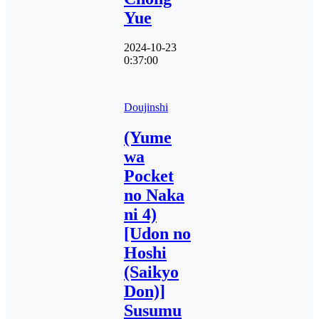
Yue
2024-10-23
0:37:00
Doujinshi
(Yume
wa
Pocket
no Naka
ni 4)
[Udon no
Hoshi
(Saikyo
Don)]
Susumu