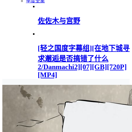
季度全集
佐佐木与宫野
[轻之国度字幕组][在地下城寻
求邂逅是否搞错了什么
2/Danmachi2][07][GB][720P]
[MP4]