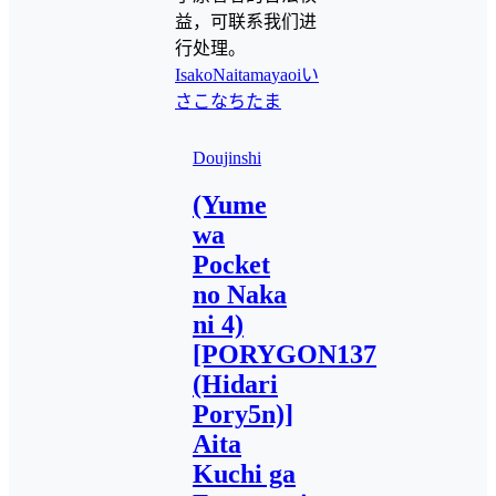
益，可联系我们进
行处理。
Isako
Naitama
yaoi
い
さこ
なちたま
Doujinshi
(Yume
wa
Pocket
no Naka
ni 4)
[PORYGON137
(Hidari
Pory5n)]
Aita
Kuchi ga