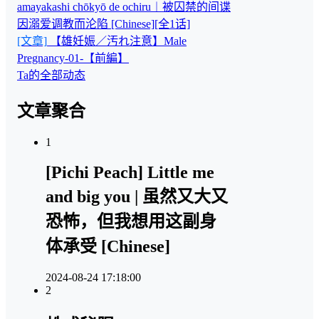
amayakashi chōkyō de ochiru︱被囚禁的间谍
因溺爱调教而沦陷 [Chinese][全1话]
[文章]
【雄妊娠／汚れ注意】Male
Pregnancy-01-【前編】
Ta的全部动态
文章聚合
1
[Pichi Peach] Little me
and big you | 虽然又大又
恐怖，但我想用这副身
体承受 [Chinese]
2024-08-24 17:18:00
2