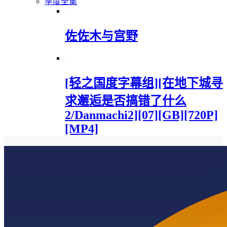
季度全集
佐佐木与宫野
[轻之国度字幕组][在地下城寻
求邂逅是否搞错了什么
2/Danmachi2][07][GB][720P]
[MP4]