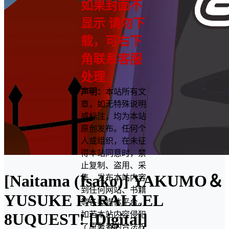
如果封面不
显示 请勿下
载，可右下
角联系客服
处理
声明：
本站所有文
章，如无特殊说明
或标注，均为本站
原创发布。任何个
人或组织，在未征
得本站同意时，禁
止复制、盗用、采
[Naitama (Isako)] YAKUMO＆
集、发布本站内容
到任何网站、书籍
YUSUKE PARALLEL
等各类媒体平台。
如若本站内容侵犯
8UQUEST! [Digital]
了原著者的合法权