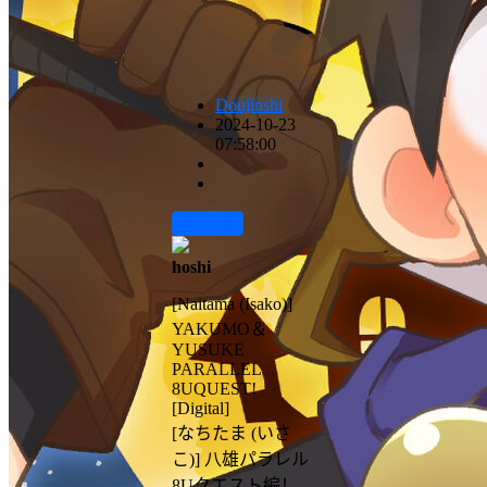
Doujinshi
2024-10-23
07:58:00
前往下载
hoshi
[Naitama (Isako)]
YAKUMO＆
YUSUKE
PARALLEL
8UQUEST!
[Digital]
[なちたま (いさ
こ)] 八雄パラレル
8Uクエスト編！