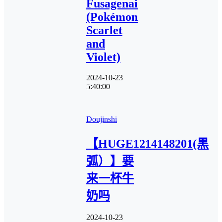
Fusagenai
(Pokémon
Scarlet
and
Violet)
2024-10-23
5:40:00
Doujinshi
【HUGE1214148201(黒
弧）】要
来一杯牛
奶吗
2024-10-23