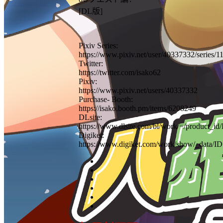
[DL版]
Pixiv Series:
https://www.pixiv.net/user/40337332/series/
Twitter:
https://twitter.com/isako62
Pixiv:
https://www.pixiv.net/users/40337332
Purchase- Booth:
https://isako.booth.pm/items/6208249
DLsite:
https://www.dlsite.com/bl/work/=/product_i
Digiket:
https://www.digiket.com/work/show/_data/