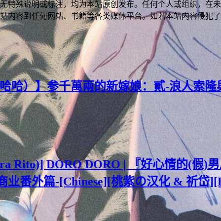
无特殊说明或标注，均为本站原创发布。任何个人或组织，在未
站内容到任何网站、书籍等各类媒体平台。如若本站内容侵犯了
ce(小哈哈）】参千萬兩的新嫁娘：貳-浪人索
ahira Rito)] DORO DORO | 『好心情的
外篇-[Chinese][桃紫の汉化 & 祈岱][Dec