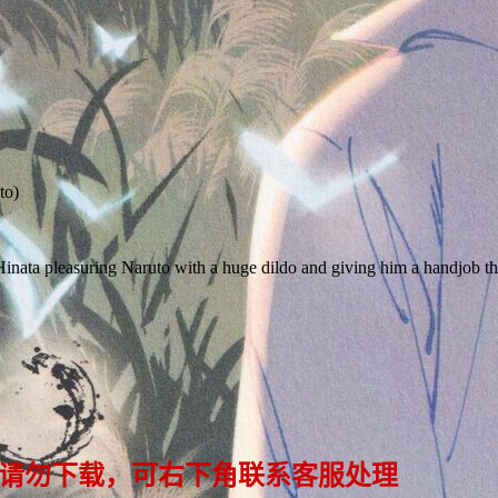
to)
 Hinata pleasuring Naruto with a huge dildo and giving him a handjob th
 请勿下载，可右下角联系客服处理