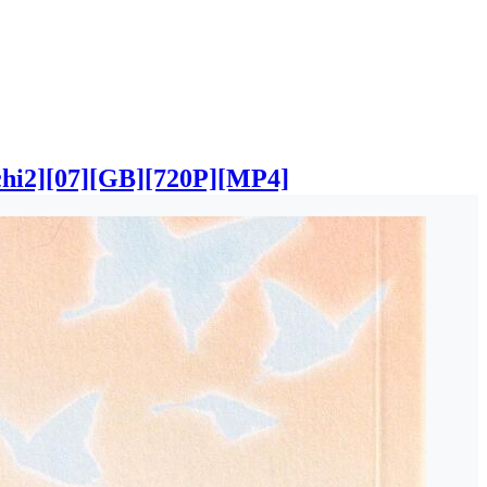
7][GB][720P][MP4]