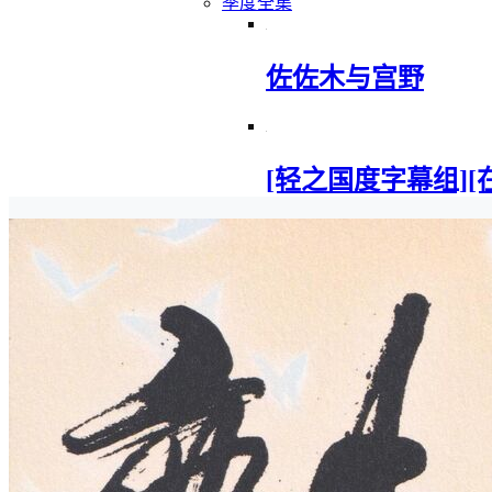
季度全集
佐佐木与宫野
[轻之国度字幕组][在地