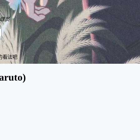
理员
的看法吧
aruto)