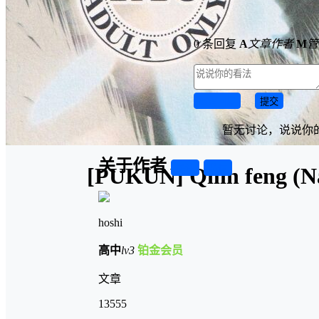
0 条回复
A
文章作者
M
管
取消回复
提交
暂无讨论，说说你
关于作者
[PUKUN] Qilin feng (N
关注
私信
hoshi
高中
lv3
铂金会员
文章
13555