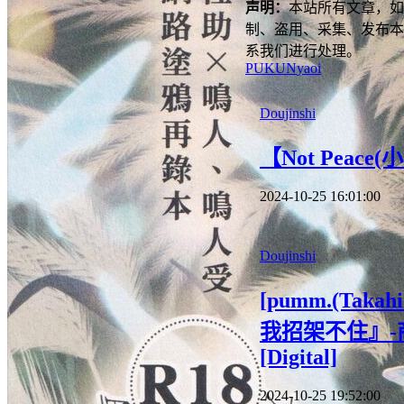
声明：
本站所有文章，如
制、盗用、采集、发布本
系我们进行处理。
PUKUN
yaoi
Doujinshi
【Not Pea
2024-10-25 16:01:00
Doujinshi
[pumm.(Tak
我招架不住』-商业番
[Digital]
2024-10-25 19:52:00