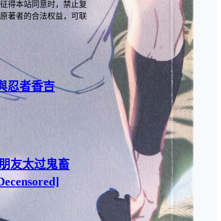
征得本站同意时，禁止复
原著者的合法权益，可联
隆與忍者香吉
(假)男朋友太过鬼畜
ensored]