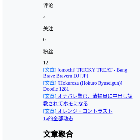
评论
2
关注
0
粉丝
12
[文章]
[omochi] TRICKY TREAT - Bang
Brave Bravern DJ [JP]
[文章]
[Hokuroza (Hokuro Ryuseigun)]
Doodle 1281
[文章]
オナバレ警官、清掃員に中出し調
教されてホモになる
[文章]
オレンジ・コントラスト
Ta的全部动态
文章聚合