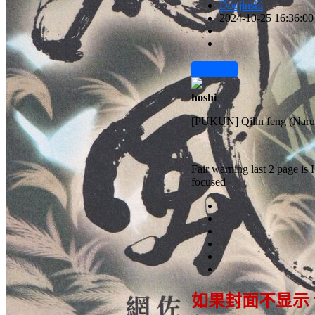
Doujinshi
2024-10-25 16:36:00
前往下载
hoshi
[PUKUN] Qilin feng (Naru
Fair warning last 2 page is
focused
如果封面不显示