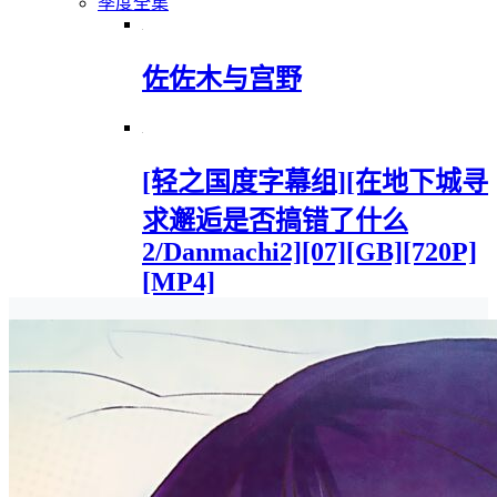
季度全集
佐佐木与宫野
[轻之国度字幕组][在地下城寻
求邂逅是否搞错了什么
2/Danmachi2][07][GB][720P]
[MP4]