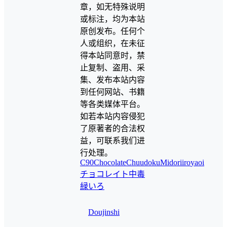
章，如无特殊说明
或标注，均为本站
原创发布。任何个
人或组织，在未征
得本站同意时，禁
止复制、盗用、采
集、发布本站内容
到任何网站、书籍
等各类媒体平台。
如若本站内容侵犯
了原著者的合法权
益，可联系我们进
行处理。
C90
ChocolateChuudoku
Midoriiro
yaoi
チョコレイト中毒
緑いろ
Doujinshi