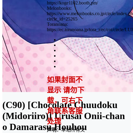
https://koge1102.booth.pm/
Melonbooks:
https://www.melonbooks.co.jp/circle/index.p
circle_id=25265
Toranoana:
https://ec.toranoana.jp/tora_r/ec/cot/circl
如果封面不
显示 请勿下
载，可右下
(C90) [Chocolate Chuudoku
角联系客服
(Midoriiro)] Urusai Onii-chan
处理
o Damarasu Houhou
声明：
本站所有文