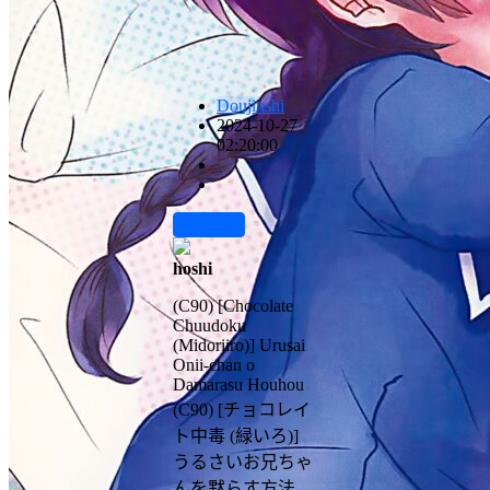
Doujinshi
2024-10-27
02:20:00
前往下载
hoshi
(C90) [Chocolate
Chuudoku
(Midoriiro)] Urusai
Onii-chan o
Damarasu Houhou
(C90) [チョコレイ
ト中毒 (緑いろ)]
うるさいお兄ちゃ
んを黙らす方法