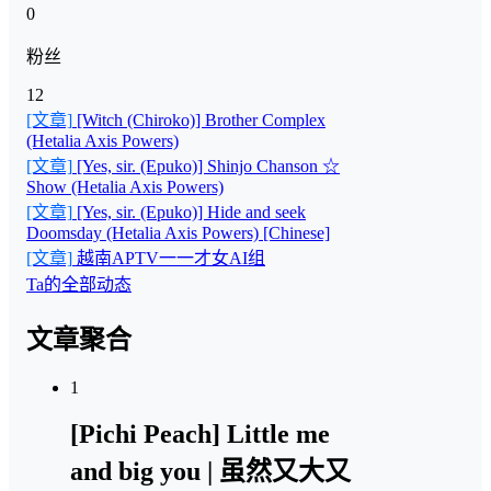
0
粉丝
12
[文章]
[Witch (Chiroko)] Brother Complex
(Hetalia Axis Powers)
[文章]
[Yes, sir. (Epuko)] Shinjo Chanson ☆
Show (Hetalia Axis Powers)
[文章]
[Yes, sir. (Epuko)] Hide and seek
Doomsday (Hetalia Axis Powers) [Chinese]
[文章]
越南APTV一一才女AI组
Ta的全部动态
文章聚合
1
[Pichi Peach] Little me
and big you | 虽然又大又