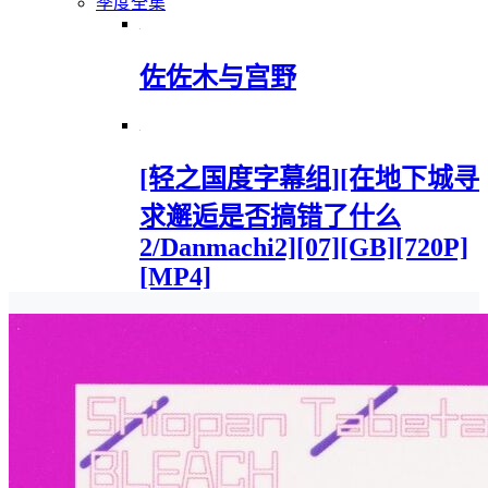
季度全集
佐佐木与宫野
[轻之国度字幕组][在地下城寻
求邂逅是否搞错了什么
2/Danmachi2][07][GB][720P]
[MP4]