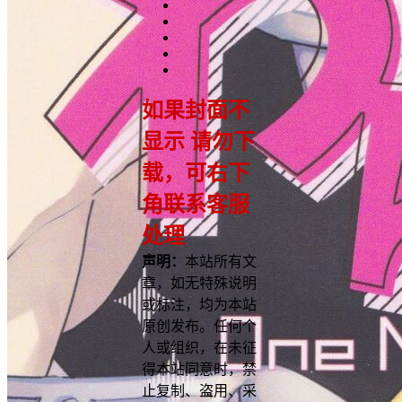
如果封面不
显示 请勿下
载，可右下
角联系客服
处理
声明：
本站所有文
章，如无特殊说明
或标注，均为本站
原创发布。任何个
人或组织，在未征
得本站同意时，禁
止复制、盗用、采