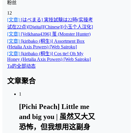
粉丝
12
[文章]
[はべまる] 実技試験は22時(实操考
试在22点)[Digital][Chinese][小玉个人汉化]
[文章]
[Velkhana4396] 茧 (Monster Hunter)
[文章]
[kiribako (桐生)] Assortment Box
(Hetalia Axis Powers) [Web Sairoku]
[文章]
[kiribako (桐生)] Cos tte! Oh My
Honey (Hetalia Axis Powers) [Web Sairoku]
Ta的全部动态
文章聚合
1
[Pichi Peach] Little me
and big you | 虽然又大又
恐怖，但我想用这副身