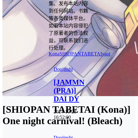
集、发布本站内容
到任何网站、书籍
等各类媒体平台。
如若本站内容侵犯
了原著者的合法权
益，可联系我们进
行处理。
Kona
SHIOPANTABETAI
yaoi
Doujinshi
[JAMMN
(PRA)]
DAI DY
[SHIOPAN TABETAI (Kona)]
2024-10-28
16:52:00
One night carnival! (Bleach)
Doujinshi