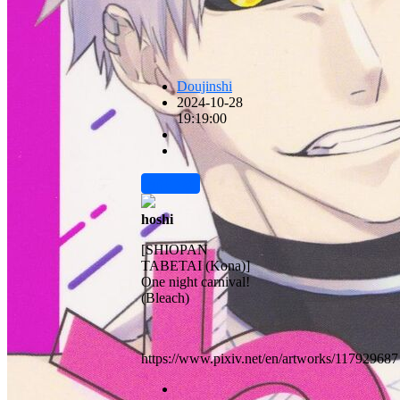
Doujinshi
2024-10-28
19:19:00
前往下载
hoshi
[SHIOPAN
TABETAI (Kona)]
One night carnival!
(Bleach)
https://www.pixiv.net/en/artworks/117929687