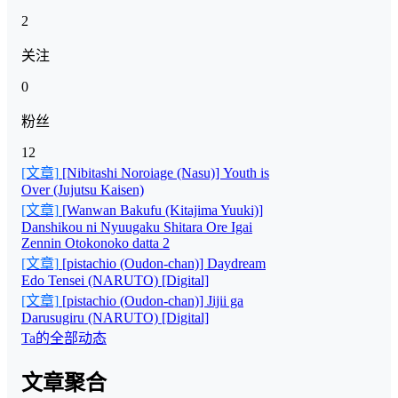
2
关注
0
粉丝
12
[文章]
[Nibitashi Noroiage (Nasu)] Youth is
Over (Jujutsu Kaisen)
[文章]
[Wanwan Bakufu (Kitajima Yuuki)]
Danshikou ni Nyuugaku Shitara Ore Igai
Zennin Otokonoko datta 2
[文章]
[pistachio (Oudon-chan)] Daydream
Edo Tensei (NARUTO) [Digital]
[文章]
[pistachio (Oudon-chan)] Jijii ga
Darusugiru (NARUTO) [Digital]
Ta的全部动态
文章聚合