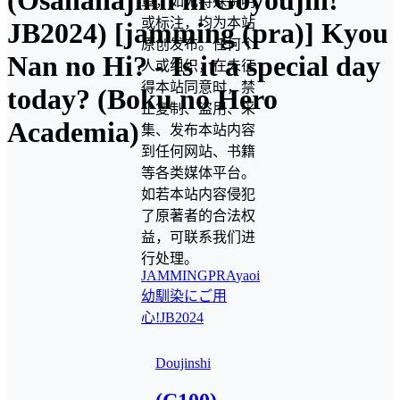
(Osananajimi ni Goyoujin!
章，如无特殊说明
或标注，均为本站
JB2024) [jamming (pra)] Kyou
原创发布。任何个
Nan no Hi? - Is it a special day
人或组织，在未征
得本站同意时，禁
today? (Boku no Hero
止复制、盗用、采
Academia)
集、发布本站内容
到任何网站、书籍
等各类媒体平台。
如若本站内容侵犯
了原著者的合法权
益，可联系我们进
行处理。
JAMMING
PRA
yaoi
幼馴染にご用
心!JB2024
Doujinshi