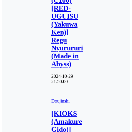
(C100)
[RED-
UGUISU
(Yakuwa
Ken)]
Regu
Nyurururi
(Made in
Abyss)
2024-10-29
21:50:00
Doujinshi
[KIOKS
(Amakure
Gido)]