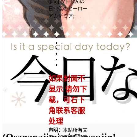
(pra)] 今日なんの
日? (僕のヒーロー
アカデミア)
如果封面不
显示 请勿下
载，可右下
角联系客服
处理
声明：
本站所有文