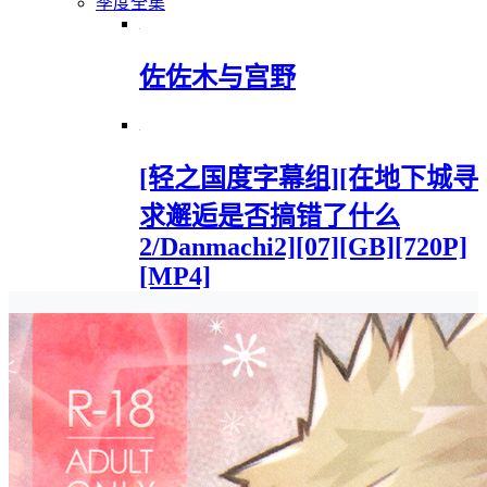
季度全集
佐佐木与宫野
[轻之国度字幕组][在地下城寻
求邂逅是否搞错了什么
2/Danmachi2][07][GB][720P]
[MP4]