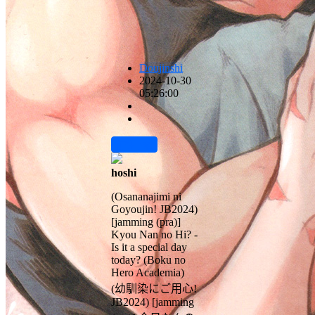
Doujinshi
2024-10-30
05:26:00
前往下载
hoshi
(Osananajimi ni
Goyoujin! JB2024)
[jamming (pra)]
Kyou Nan no Hi? -
Is it a special day
today? (Boku no
Hero Academia)
(幼馴染にご用心!
JB2024) [jamming