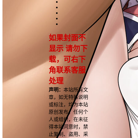
如果封面不
显示 请勿下
载，可右下
角联系客服
处理
声明：
本站所有文
章，如无特殊说明
或标注，均为本站
原创发布。任何个
人或组织，在未征
得本站同意时，禁
止复制、盗用、采