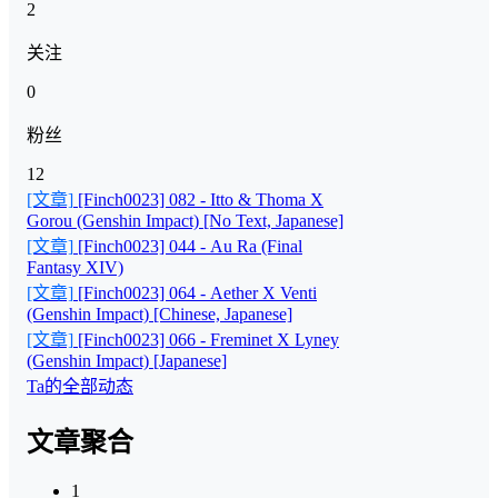
2
关注
0
粉丝
12
[文章]
[Finch0023] 082 - Itto & Thoma X
Gorou (Genshin Impact) [No Text, Japanese]
[文章]
[Finch0023] 044 - Au Ra (Final
Fantasy XIV)
[文章]
[Finch0023] 064 - Aether X Venti
(Genshin Impact) [Chinese, Japanese]
[文章]
[Finch0023] 066 - Freminet X Lyney
(Genshin Impact) [Japanese]
Ta的全部动态
文章聚合
1