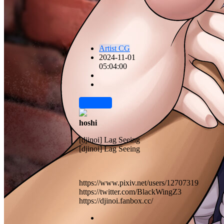
Artist CG
2024-11-01
05:04:00
前往下载
hoshi
[djinoi] Lag Seeing
[djinoi] Lag Seeing
https://www.pixiv.net/users/12707319
https://twitter.com/BlackWingZ3
https://djinoi.fanbox.cc/