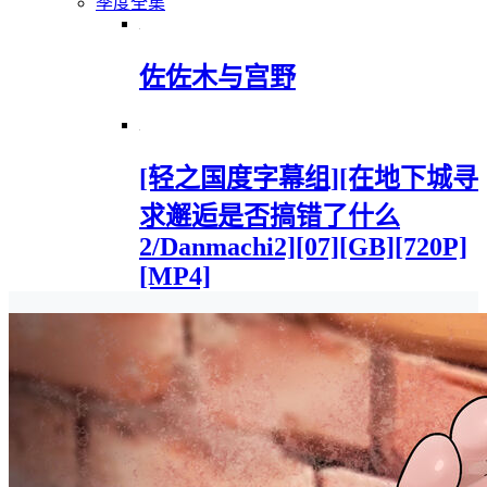
季度全集
佐佐木与宫野
[轻之国度字幕组][在地下城寻
求邂逅是否搞错了什么
2/Danmachi2][07][GB][720P]
[MP4]