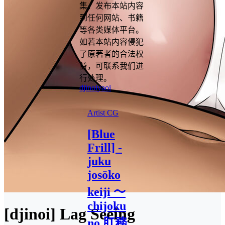
集、发布本站内容
到任何网站、书籍
等各类媒体平台。
如若本站内容侵犯
了原著者的合法权
益，可联系我们进
行处理。
djinoi
yaoi
Artist CG
[Blue
Frill] -
juku
josōko
keiji ～
chijoku
[djinoi] Lag Seeing
no 肛務