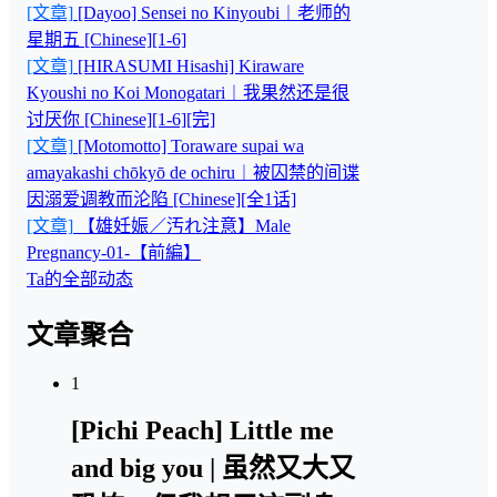
[文章]
[Dayoo] Sensei no Kinyoubi︱老师的
星期五 [Chinese][1-6]
[文章]
[HIRASUMI Hisashi] Kiraware
Kyoushi no Koi Monogatari︱我果然还是很
讨厌你 [Chinese][1-6][完]
[文章]
[Motomotto] Toraware supai wa
amayakashi chōkyō de ochiru︱被囚禁的间谍
因溺爱调教而沦陷 [Chinese][全1话]
[文章]
【雄妊娠／汚れ注意】Male
Pregnancy-01-【前編】
Ta的全部动态
文章聚合
1
[Pichi Peach] Little me
and big you | 虽然又大又