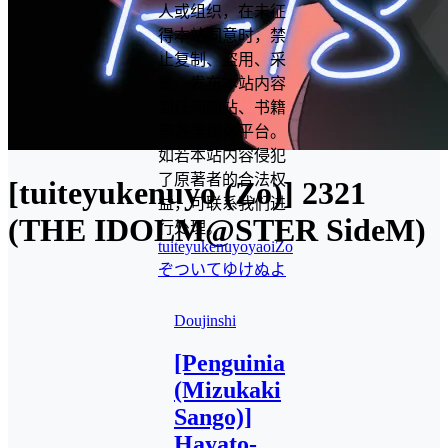
人或组织，在未征
得本站同意时，禁
止复制、盗用、采
集、发布本站内容
到任何网站、书籍
等各类媒体平台。
如若本站内容侵犯
了原著者的合法权
[tuiteyukenuyo (Zo)] 2321
益，可联系我们进
(THE IDOLM@STER SideM)
行处理。
tuiteyukenuyo
yaoi
Zo
ぞ
ついてゆけぬよ
Doujinshi
[Penguinia
(Mizukaki
Sango)]
Hayato-