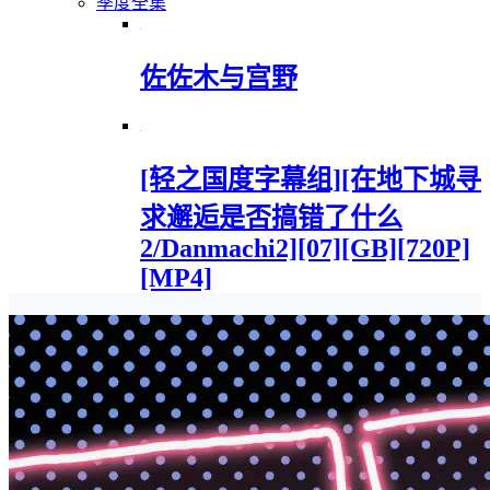
季度全集
佐佐木与宫野
[轻之国度字幕组][在地下城寻
求邂逅是否搞错了什么
2/Danmachi2][07][GB][720P]
[MP4]