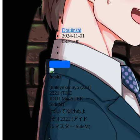
Doujinshi
2024-11-01
08:21:00
前往下载
hoshi
[tuiteyukenuyo (Zo)]
2321 (THE
IDOLM@STER
SideM)
[ついてゆけぬよ
(ぞ)] 2321 (アイド
ルマスター SideM)