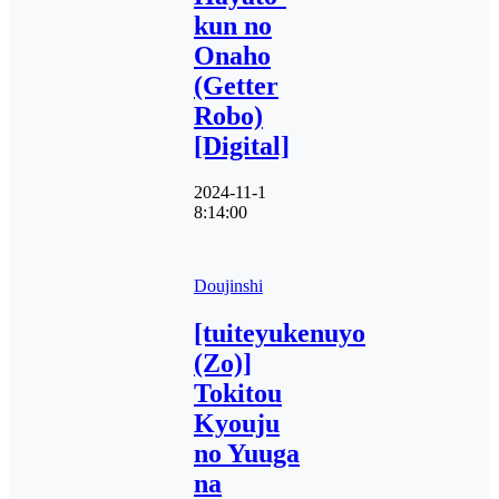
kun no
Onaho
(Getter
Robo)
[Digital]
2024-11-1
8:14:00
Doujinshi
[tuiteyukenuyo
(Zo)]
Tokitou
Kyouju
no Yuuga
na