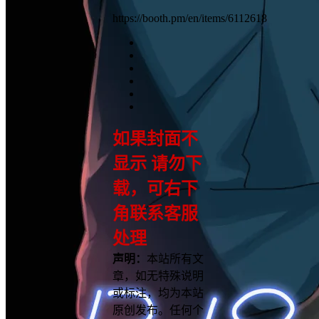
https://booth.pm/en/items/6112618
如果封面不
显示 请勿下
载，可右下
角联系客服
处理
声明：
本站所有文
章，如无特殊说明
或标注，均为本站
原创发布。任何个