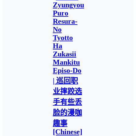
Zyungyou
Puro
Resura-
No
Tyotto
Ha
Zukasii
Mankitu
Episo-Do
| 巡回职
业摔跤选
手有些丢
脸的漫咖
趣事
[Chinese]