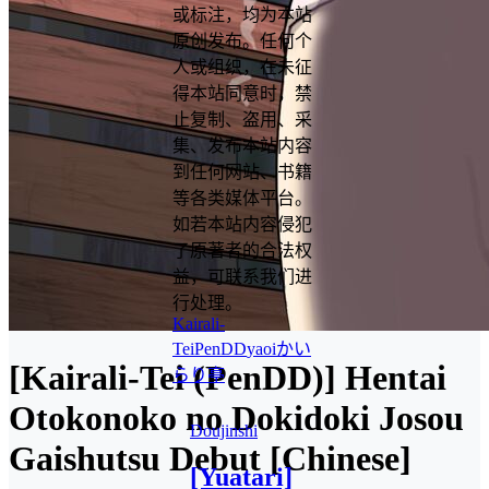
或标注，均为本站
原创发布。任何个
人或组织，在未征
得本站同意时，禁
止复制、盗用、采
集、发布本站内容
到任何网站、书籍
等各类媒体平台。
如若本站内容侵犯
了原著者的合法权
益，可联系我们进
行处理。
Kairali-
Tei
PenDD
yaoi
かい
[Kairali-Tei (PenDD)] Hentai
らり亭
Otokonoko no Dokidoki Josou
Doujinshi
Gaishutsu Debut [Chinese]
[Yuatari]