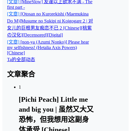
[文章]
[MineSlow] 友達以上欲求不満 - The
first part -
[文章]
[Otosan no Kurorekishi (Maemukina
Do M)]Musume no Sukipi ni Koigogare 2 | 对
女儿的巨根男友痴恋不已 2 [Chinese][桃紫
の汉化][Decensored][Digital]
[文章]
[non-ya (Azumi Nonko)] Please hear
my selfishness! (Hetalia Axis Powers)
[Chinese]
Ta的全部动态
文章聚合
1
[Pichi Peach] Little me
and big you | 虽然又大又
恐怖，但我想用这副身
体承受 [Chinese]