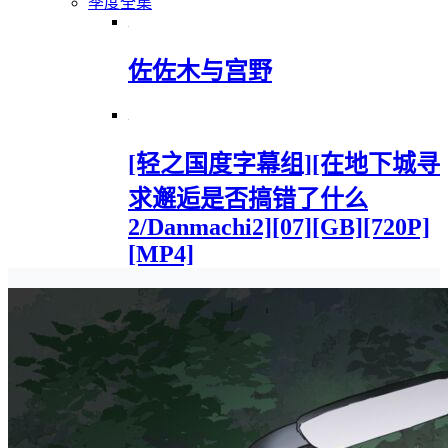
季度全集
佐佐木与宫野
[轻之国度字幕组][在地下城寻
求邂逅是否搞错了什么
2/Danmachi2][07][GB][720P]
[MP4]