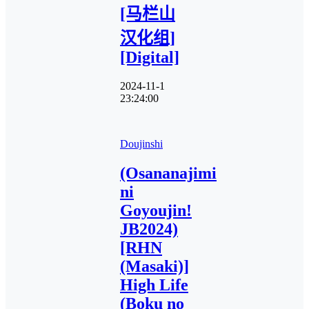
[马栏山
汉化组]
[Digital]
2024-11-1
23:24:00
Doujinshi
(Osananajimi
ni
Goyoujin!
JB2024)
[RHN
(Masaki)]
High Life
(Boku no