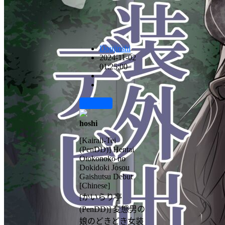
Doujinshi
2024-11-02
01:25:00
前往下载
hoshi
[Kairali-Tei
(PenDD)] Hentai
Otokonoko no
Dokidoki Josou
Gaishutsu Debut
[Chinese]
[かいらり亭
(PenDD)] 変態男の
娘のどきどき女装