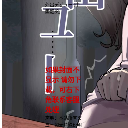
外出デビュー [中
国翻訳]
如果封面不
显示 请勿下
载，可右下
角联系客服
处理
声明：
本站所有文
章，如无特殊说明