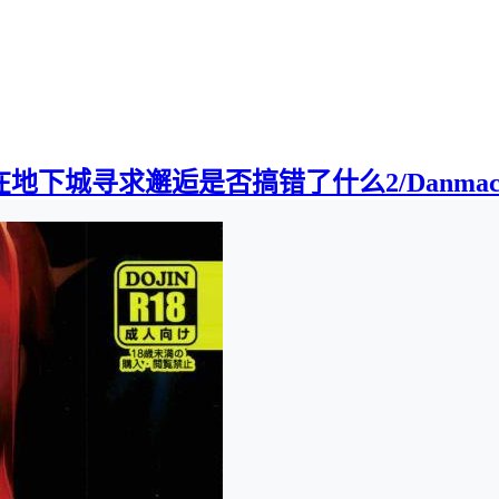
下城寻求邂逅是否搞错了什么2/Danmachi2][0