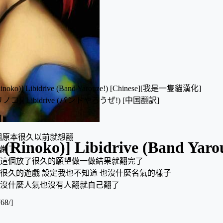
noko)] Libidrive (Band Yarouze!) [Chinese][我是一隻貓漢化]
 (リノコ)] Libidrive (バンドやろうぜ!) [中国翻訳]
個原本很久以前就想翻
Rinoko)] Libidrive (Band Yar
懶了
這個放了很久的願望做一做結果就翻完了
很久的遊戲 設定我也不知道 也沒什麼名氣的樣子
沒什麼人氣也沒有人翻就自己翻了
68/]