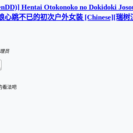
PenDD)] Hentai Otokonoko no Dokidoki Joso
男娘心跳不已的初次户外女装 [Chinese][瑞树汉化
理员
的看法吧