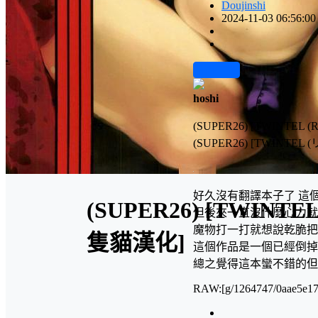
Doujinshi
2024-11-03 06:56:00
前往下载
hoshi
(SUPER26) [TWINTEL (Ri
(SUPER26) [TWINTEL
好久沒有翻譯本子了 這
(SUPER26) [TWINTEL (
但後來一直沒什麼心力就
魔物打一打就想說乾脆把
隻貓漢化]
這個作品是一個已經倒掉
總之覺得這本蠻不錯的但
RAW:[g/1264747/0aae5e17