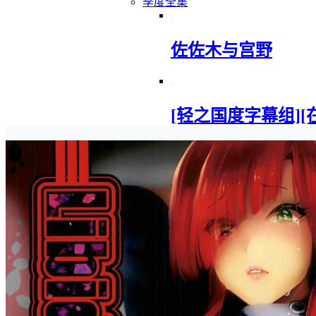
季度全集
佐佐木与宫野
[轻之国度字幕组][在地