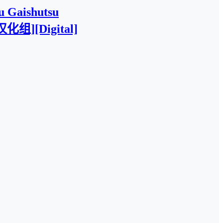
u Gaishutsu
组][Digital]