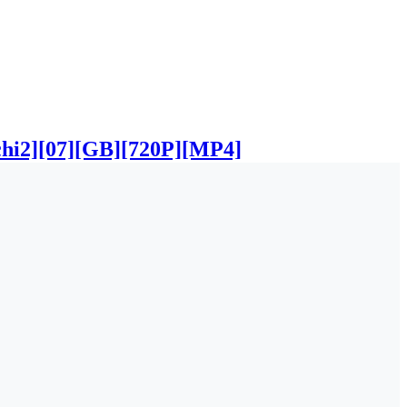
7][GB][720P][MP4]