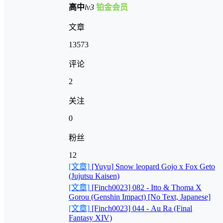
高中
lv3
铂金会员
文章
13573
评论
2
关注
0
粉丝
12
[文章]
[Yuyu] Snow leopard Gojo x Fox Geto
(Jujutsu Kaisen)
[文章]
[Finch0023] 082 - Itto & Thoma X
Gorou (Genshin Impact) [No Text, Japanese]
[文章]
[Finch0023] 044 - Au Ra (Final
Fantasy XIV)