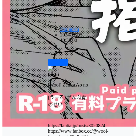
Doujinshi
2024-11-05
10:30:00
前往下载
hoshi
[Wool] Zenbu Ao no
Sei
[うーる] ぜんぶ青
のせい
https://fantia.jp/posts/3020824
https://www.fanbox.cc/@wool-