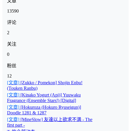
文章
13590
评论
2
关注
0
粉丝
12
[文章]
[Zukko / Pomekon] Shojin Enbu!
(Touken Ranbu)
[文章]
[Kinako Yogurt (Api)] Yuuwaku
Fragrance (Ensemble Stars!) [Digital]
[文章]
[Hokuroza (Hokuro Ryuseigun)]
Doodle 1281 & 1287
[文章]
[MineSlow] 友達以上欲求不満 - The
first part -