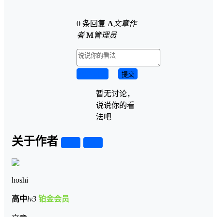
0 条回复
A
文章作
者
M
管理员
取消回复
提交
暂无讨论，
说说你的看
法吧
关于作者
关注
私信
hoshi
高中
lv3
铂金会员