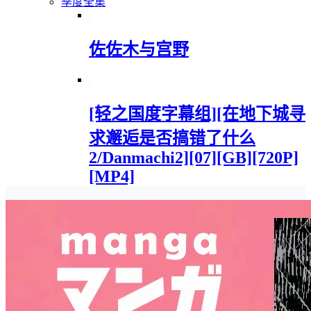
季度全集
佐佐木与宫野
[轻之国度字幕组][在地下城寻
求邂逅是否搞错了什么
2/Danmachi2][07][GB][720P]
[MP4]