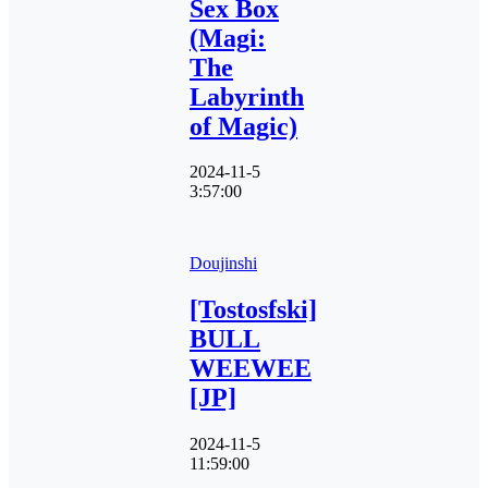
Sex Box
(Magi:
The
Labyrinth
of Magic)
2024-11-5
3:57:00
Doujinshi
[Tostosfski]
BULL
WEEWEE
[JP]
2024-11-5
11:59:00