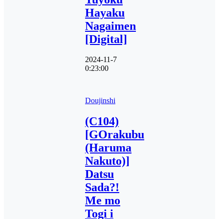
Hayaku
Nagaimen
[Digital]
2024-11-7
0:23:00
Doujinshi
(C104)
[GOrakubu
(Haruma
Nakuto)]
Datsu
Sada?!
Me mo
Togi i