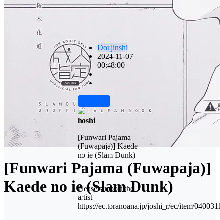
Doujinshi
2024-11-07
00:48:00
前往下载
hoshi
[Funwari Pajama
(Fuwapaja)] Kaede
no ie (Slam Dunk)
[Funwari Pajama (Fuwapaja)]
Kaede no ie (Slam Dunk)
Please support the
artist
https://ec.toranoana.jp/joshi_r/ec/item/04003