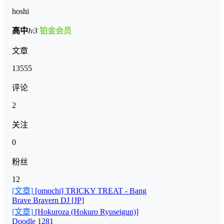
hoshi
高中
lv3
铂金会员
文章
13555
评论
2
关注
0
粉丝
12
[文章]
[omochi] TRICKY TREAT - Bang
Brave Bravern DJ [JP]
[文章]
[Hokuroza (Hokuro Ryuseigun)]
Doodle 1281