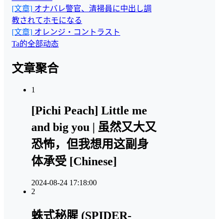
[文章]
オナバレ警官、清掃員に中出し調
教されてホモになる
[文章]
オレンジ・コントラスト
Ta的全部动态
文章聚合
1
[Pichi Peach] Little me
and big you | 虽然又大又
恐怖，但我想用这副身
体承受 [Chinese]
2024-08-24 17:18:00
2
蛛式秘腥 (SPIDER-