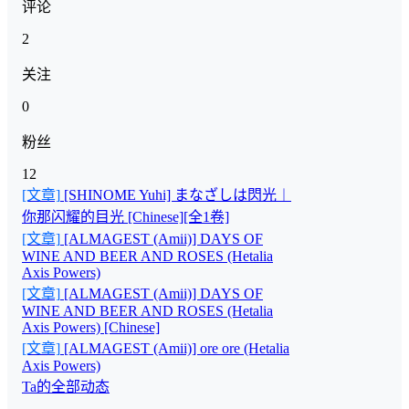
评论
2
关注
0
粉丝
12
[文章]
[SHINOME Yuhi] まなざしは閃光︱
你那闪耀的目光 [Chinese][全1卷]
[文章]
[ALMAGEST (Amii)] DAYS OF
WINE AND BEER AND ROSES (Hetalia
Axis Powers)
[文章]
[ALMAGEST (Amii)] DAYS OF
WINE AND BEER AND ROSES (Hetalia
Axis Powers) [Chinese]
[文章]
[ALMAGEST (Amii)] ore ore (Hetalia
Axis Powers)
Ta的全部动态