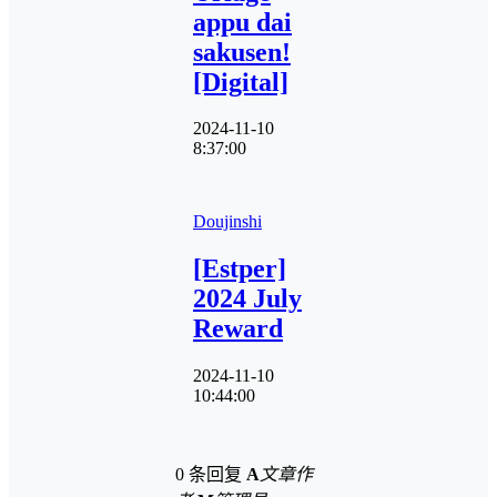
appu dai
sakusen!
[Digital]
2024-11-10
8:37:00
Doujinshi
[Estper]
2024 July
Reward
2024-11-10
10:44:00
0 条回复
A
文章作