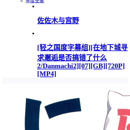
季度全集
佐佐木与宫野
[轻之国度字幕组][在地下城寻
求邂逅是否搞错了什么
2/Danmachi2][07][GB][720P]
[MP4]