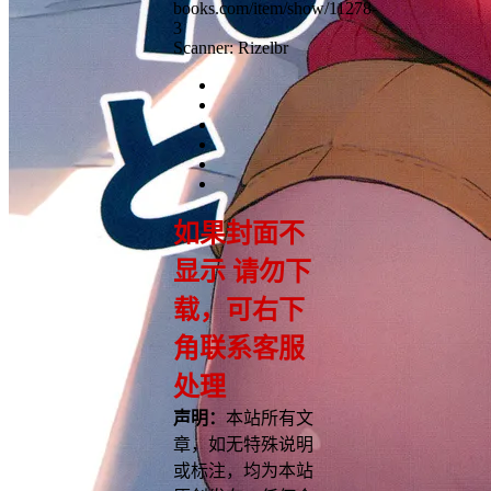
books.com/item/show/11278-
3
Scanner: Rizelbr
如果封面不
显示 请勿下
载，可右下
角联系客服
处理
声明：
本站所有文
章，如无特殊说明
或标注，均为本站