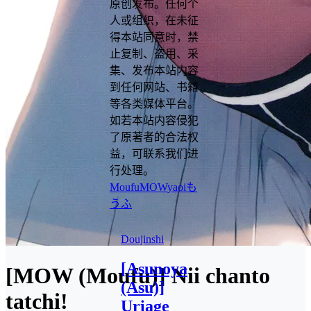
原创发布。任何个
人或组织，在未征
得本站同意时，禁
止复制、盗用、采
集、发布本站内容
到任何网站、书籍
等各类媒体平台。
如若本站内容侵犯
了原著者的合法权
益，可联系我们进
行处理。
Moufu
MOW
yaoi
も
うふ
Doujinshi
[Asunoya
[MOW (Moufu)] Nii chanto
(Asu)]
tatchi!
Uriage