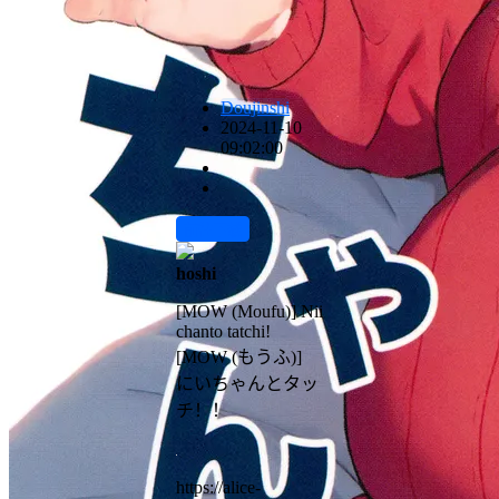
Doujinshi
2024-11-10
09:02:00
前往下载
hoshi
[MOW (Moufu)] Nii
chanto tatchi!
[MOW (もうふ)]
にいちゃんとタッ
チ！！
https://alice-