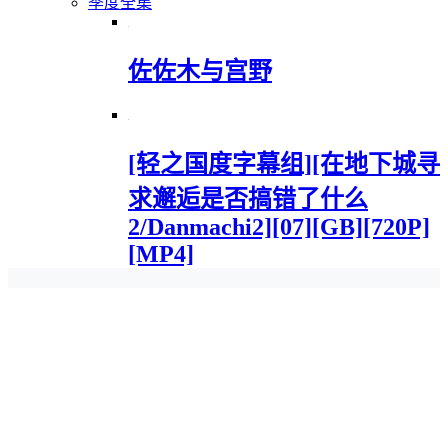
季度全集
佐佐木与宫野
[轻之国度字幕组][在地下城寻
求邂逅是否搞错了什么
2/Danmachi2][07][GB][720P]
[MP4]