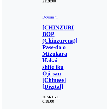
21:28:00
Doujinshi
[CHINZURI
BOP
(Chinzurena)]
Pass-do o
Mizukara
Hakai
shite iku
Oji-san
[Chinese]
[Digital]
2024-11-11
0:18:00