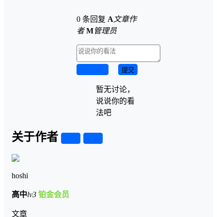
0 条回复
A
文章作
者
M
管理员
取消回复
提交
暂无讨论，
说说你的看
法吧
关于作者
关注
私信
hoshi
高中
lv3
铂金会员
文章