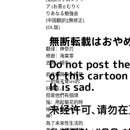
ア (お茶)] むりく
りあなる勉強会
[中国翻訳][無修正]
[DL版]
翻译：神奈刃
修嵌：海棠零
去码：蜗牛
岩倉敦與染本椿是
一對每天會sex的
好基友。
但是他們有個煩
惱：用起菊花的時
候不太能集中精
神！
為了未來性生活的