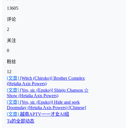
13605
评论
2
关注
0
粉丝
12
[文章]
[Witch (Chiroko)] Brother Complex
(Hetalia Axis Powers)
[文章]
[Yes, sir. (Epuko)] Shinjo Chanson ☆
Show (Hetalia Axis Powers)
[文章]
[Yes, sir. (Epuko)] Hide and seek
Doomsday (Hetalia Axis Powers) [Chinese]
[文章]
越南APTV一一才女AI组
Ta的全部动态