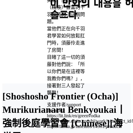
美滿，他們向經驗
（
精液
）豐富的千
羽秋諮詢了這個問
題。
當他們正在向千羽
君學習如何放鬆肛
門時，須藤伶走進
了房間！
目睹了這一切的須
藤對他們說：「所
以你們是在這裡等
我教你們嗎？」，
接著對三人發起了
襲擊！
[Shoshosho Frontier (Ocha)]
支援作者/support
Murikurianaru Benkyoukai丨
the artist:
https://lit.link/en/greenvodka
強制後庭學習會 [Chinese][海
https://www.dlsite.com/bl/work/=/product_i
https://fantia.jp/fanclubs/14361/products