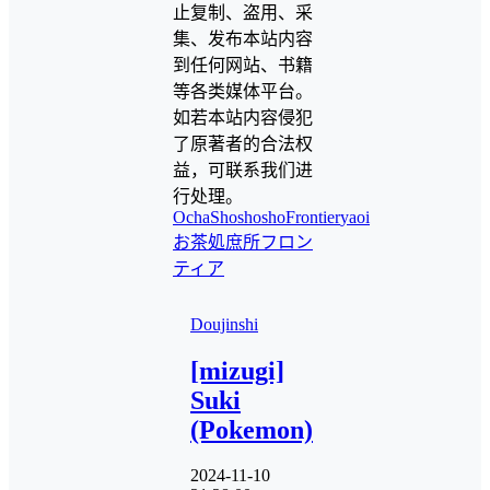
止复制、盗用、采
集、发布本站内容
到任何网站、书籍
等各类媒体平台。
如若本站内容侵犯
了原著者的合法权
益，可联系我们进
行处理。
Ocha
ShoshoshoFrontier
yaoi
お茶
処庶所フロン
ティア
Doujinshi
[mizugi]
Suki
(Pokemon)
2024-11-10