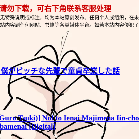
 请勿下载，可右下角联系客服处理
无特殊说明或标注，均为本站原创发布。任何个人或组织，在未
站内容到任何网站、书籍等各类媒体平台。如若本站内容侵犯了
nita)] 僕がビッチな先輩で童貞卒業した話
Guro Tsuki)] No! to Ienai Majimena Iin-ch
amenai [Digital]