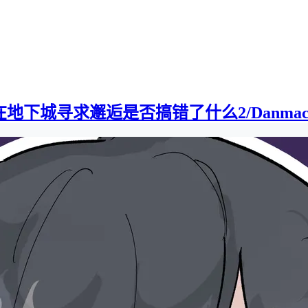
下城寻求邂逅是否搞错了什么2/Danmachi2][0