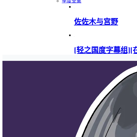
季度全集
佐佐木与宫野
[轻之国度字幕组][在地