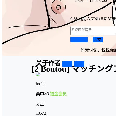
2024-11-12 6:02:00
0 条回复
A
文章作者
M
管
取消回复
提交
暂无讨论，说说你
关于作者
关注
私信
[2 Boutou] マ
hoshi
高中
lv3
铂金会员
文章
13572