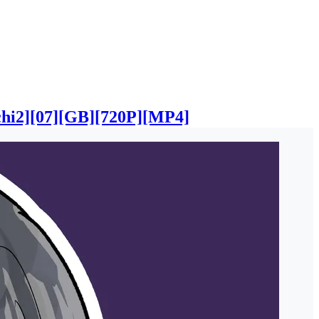
7][GB][720P][MP4]