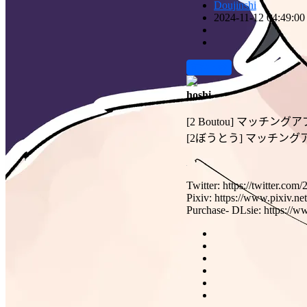
Doujinshi
2024-11-12 04:49:00
前往下载
hoshi
[2 Boutou] マッ
[2ぼうとう] マッチン
Twitter: https://twitter.co
Pixiv: https://www.pixiv.ne
Purchase- DLsie: https://w