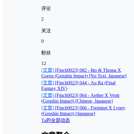
评论
2
关注
0
粉丝
12
[文章]
[Finch0023] 082 - Itto & Thoma X
Gorou (Genshin Impact) [No Text, Japanese]
[文章]
[Finch0023] 044 - Au Ra (Final
Fantasy XIV)
[文章]
[Finch0023] 064 - Aether X Venti
(Genshin Impact) [Chinese, Japanese]
[文章]
[Finch0023] 066 - Freminet X Lyney
(Genshin Impact) [Japanese]
Ta的全部动态