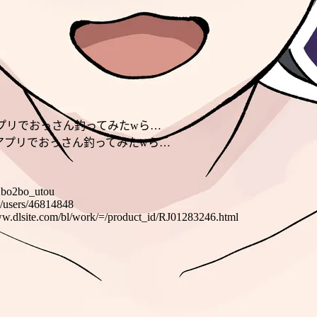
チングアプリでおっさん釣ってみたwら…
グアプリでおっさん釣ってみたwら…
m/2bo2bo_utou
t/users/46814848
ww.dlsite.com/bl/work/=/product_id/RJ01283246.html