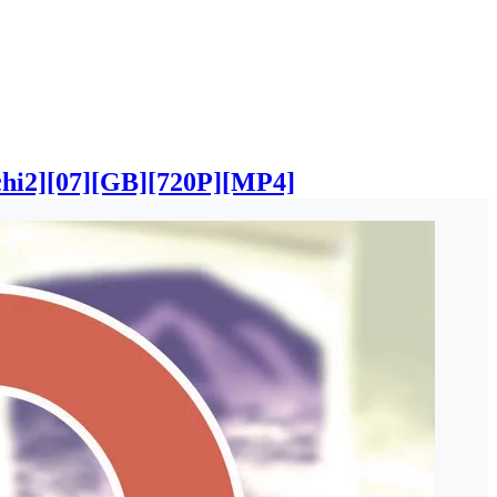
7][GB][720P][MP4]