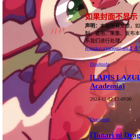
如果封面不显示
声明：
本站所有文章，如
制、盗用、采集、发布本
系我们进行处理。
Kezukaya
Various
yaoi
よろ
Doujinshi
[LAPIS LAZULI
Academia)
2024-11-12 15:49:00
Doujinshi
[Tonari ni D