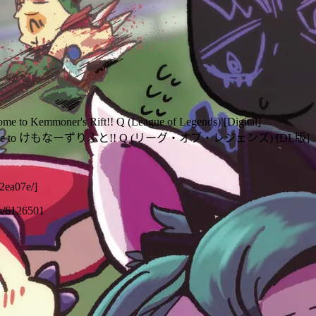
me to Kemmoner's Rift!! Q (League of Legends) [Digital]
ome to けもなーずりふと!! Q (リーグ・オブ・レジェンズ) [DL版]
32ea07e/]
ms/6126501