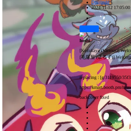
Doujinshi
2024-11-12 17:05:00
前往下载
hoshi
[Kezukaya (Various)] Welco
[毛塚屋 (よろず)] Welc
replacing : [g/3119550/35f
https://kmart.booth.pm/ite
backcover fixed