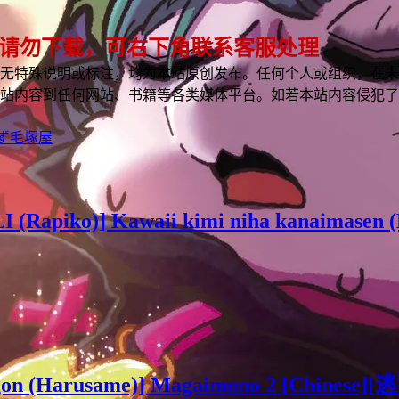
 请勿下载，可右下角联系客服处理
无特殊说明或标注，均为本站原创发布。任何个人或组织，在未
站内容到任何网站、书籍等各类媒体平台。如若本站内容侵犯了
ず
毛塚屋
 (Rapiko)] Kawaii kimi niha kanaimasen 
ragon (Harusame)] Magaimono 2 [Chin