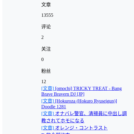
文章
13555
评论
2
关注
0
粉丝
12
[文章]
[omochi] TRICKY TREAT - Bang
Brave Bravern DJ [JP]
[文章]
[Hokuroza (Hokuro Ryuseigun)]
Doodle 1281
[文章]
オナバレ警官、清掃員に中出し調
教されてホモになる
[文章]
オレンジ・コントラスト