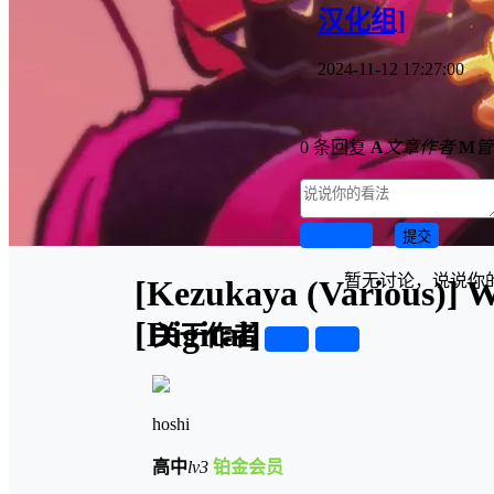
汉化组]
2024-11-12 17:27:00
0 条回复
A
文章作者
M
管
取消回复
提交
暂无讨论，说说你
[Kezukaya (Various)] W
[Digital]
关于作者
关注
私信
hoshi
高中
lv3
铂金会员