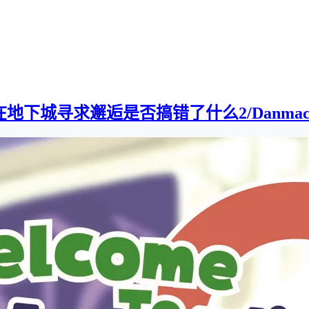
下城寻求邂逅是否搞错了什么2/Danmachi2][0