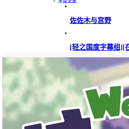
季度全集
佐佐木与宫野
[轻之国度字幕组][在地