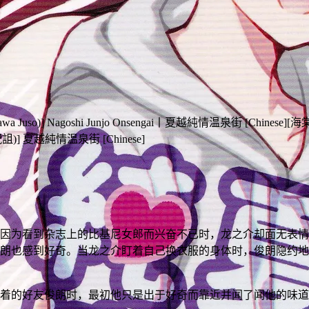
urokawa Juso)] Nagoshi Junjo Onsengai丨夏越純情温泉街 [Chinese][
(黒川呪詛)] 夏越純情温泉街 [Chinese]
因为看到杂志上的比基尼女郎而兴奋不已时，龙之介却面无表情
朗也感到好奇。当龙之介盯着自己换衣服的身体时，俊朗隐约地
着的好友俊朗时，最初他只是出于好奇而靠近并闻了闻他的味道