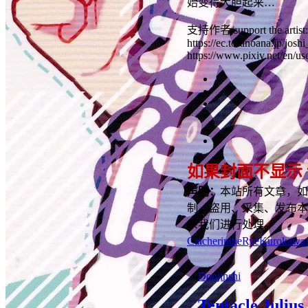
始变得大胆起来…
支持作者/support the artist:
https://ec.toranoana.jp/jos
https://www.pixiv.net/en/u
如果封面不显示
声明：
本站所有文章，如
制、盗用、采集、发布本
系我们进行处理。
CatcherintheRye
Kurokawa
Doujinshi
Tentacle Julius