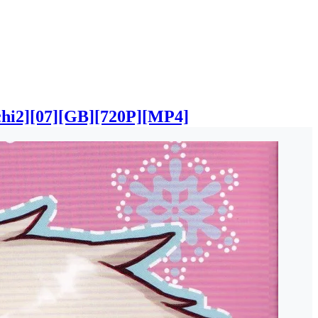
7][GB][720P][MP4]