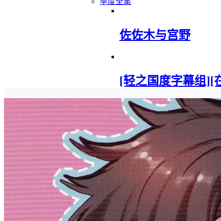
季度全集
佐佐木与宫野
[轻之国度字幕组][在地