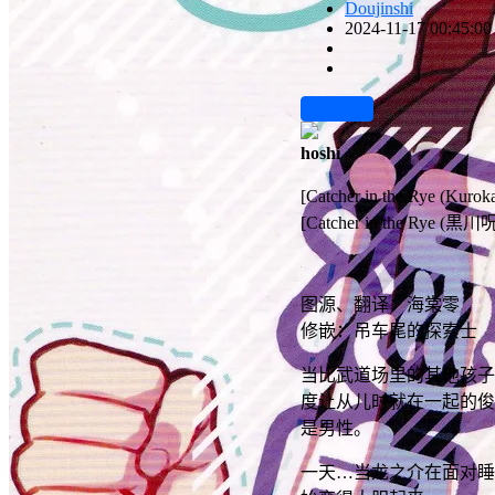
Doujinshi
2024-11-17 00:45:00
前往下载
hoshi
[Catcher in the Rye (K
[Catcher in the Rye 
图源、翻译：海棠零
修嵌：吊车尾的探索士
当比武道场里的其他孩子
度让从儿时就在一起的俊
是男性。
一天…当龙之介在面对睡