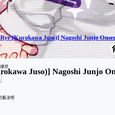
e Rye (Kurokawa Juso)] Nagoshi Junjo Onse
理员
 (Kurokawa Juso)] Nagoshi J
的看法吧