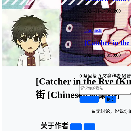
2024-11-17 0:06:00
Doujinshi
[Catcher in th
2024-11-17 0:50:00
0 条回复
A
文章作者
M
管
[Catcher in the Rye
街 [Chinese][海棠零]
取消回复
提交
暂无讨论，说说你
关于作者
关注
私信