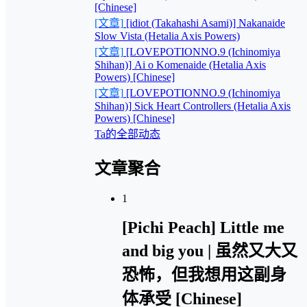
[Chinese]
[文章]
[idiot (Takahashi Asami)] Nakanaide
Slow Vista (Hetalia Axis Powers)
[文章]
[LOVEPOTIONNO.9 (Ichinomiya
Shihan)] Ai o Komenaide (Hetalia Axis
Powers) [Chinese]
[文章]
[LOVEPOTIONNO.9 (Ichinomiya
Shihan)] Sick Heart Controllers (Hetalia Axis
Powers) [Chinese]
Ta的全部动态
文章聚合
1
[Pichi Peach] Little me
and big you | 虽然又大又
恐怖，但我想用这副身
体承受 [Chinese]