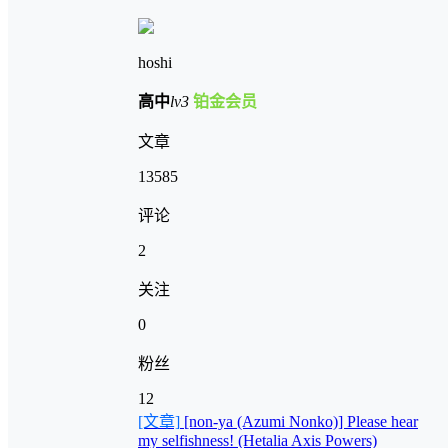
hoshi
高中
lv3
铂金会员
文章
13585
评论
2
关注
0
粉丝
12
[文章]
[non-ya (Azumi Nonko)] Please hear
my selfishness! (Hetalia Axis Powers)