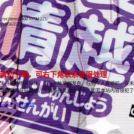
hi_r/ec/item/040030711221/
sers/656357
 请勿下载，可右下角联系客服处理
无特殊说明或标注，均为本站原创发布。任何个人或组织，在未
站内容到任何网站、书籍等各类媒体平台。如若本站内容侵犯了
Juso
yaoi
黒川呪詛