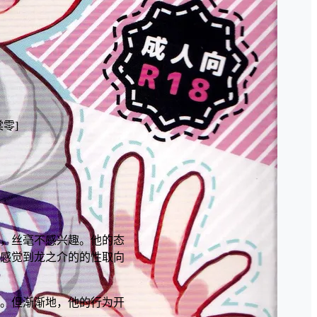
海棠零]
，丝毫不感兴趣。他的态
感觉到龙之介的的性取向
。但渐渐地，他的行为开