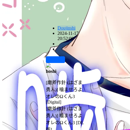
Doujinshi
2024-11-17
20:52:00
前往下载
hoshi
[磨斧作針 (はざま
勇人)] 噛ませろよ
オレのΩくん3
[Digital]
[磨斧作針 (はざま
勇人)] 噛ませろよ
オレのΩくん3 [DL
版]