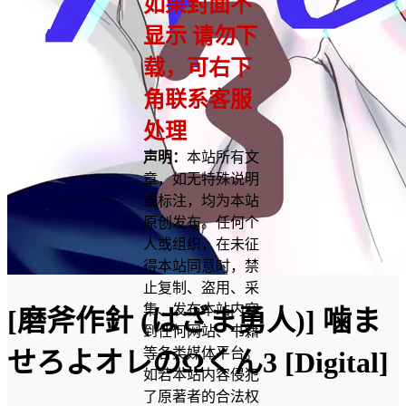
如果封面不
显示 请勿下
载，可右下
角联系客服
处理
声明：
本站所有文
章，如无特殊说明
或标注，均为本站
原创发布。任何个
人或组织，在未征
得本站同意时，禁
止复制、盗用、采
集、发布本站内容
[磨斧作針 (はざま勇人)] 噛ま
到任何网站、书籍
等各类媒体平台。
せろよオレのΩくん3 [Digital]
如若本站内容侵犯
了原著者的合法权