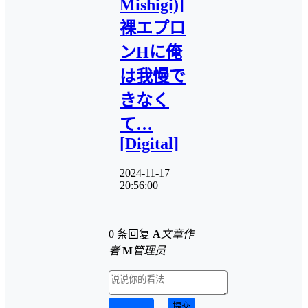
Mishigi)]
裸エプロ
ンHに俺
は我慢で
きなく
て…
[Digital]
2024-11-17
20:56:00
0 条回复
A
文章作
者
M
管理员
取消回复
提交