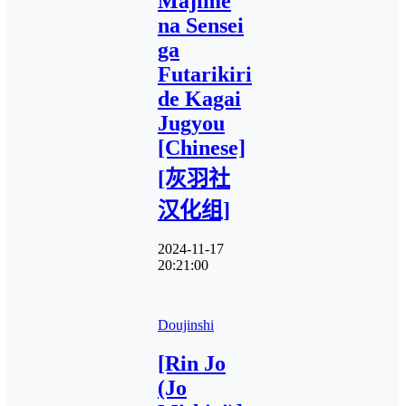
Majime
na Sensei
ga
Futarikiri
de Kagai
Jugyou
[Chinese]
[灰羽社
汉化组]
2024-11-17
20:21:00
Doujinshi
[Rin Jo
(Jo