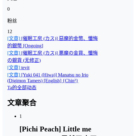
0
粉丝
12
[文章]
[催眠工房 (カス)] 惡魔的金幣、懺悔
的銀幣 [Ongoing]
[文章]
[催眠工房 (カス)] 悪魔の金貨、懺悔
の銀貨 (无修正)
[文章]
tevit
[文章]
[Yuki 041 (Hiwa)] Manatsu no Irio
(Digimon Tamers) [English] {Chin²}
Ta的全部动态
文章聚合
1
[Pichi Peach] Little me