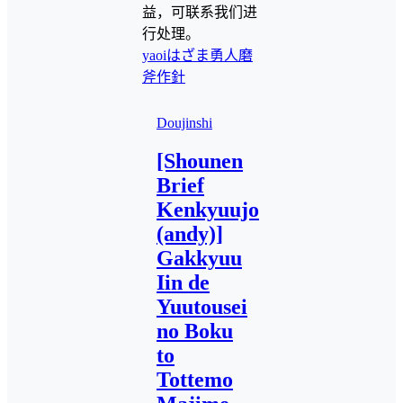
益，可联系我们进
行处理。
yaoi
はざま勇人
磨
斧作針
Doujinshi
[Shounen
Brief
Kenkyuujo
(andy)]
Gakkyuu
Iin de
Yuutousei
no Boku
to
Tottemo