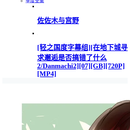
季度全集
佐佐木与宫野
[轻之国度字幕组][在地下城寻
求邂逅是否搞错了什么
2/Danmachi2][07][GB][720P]
[MP4]