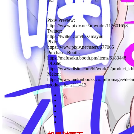
Pixiv Preview:
https://www.pixiv.net/artworks/112301658
Twitter:
https://twitter.com/hazamayuu
Pixiv:
https://www.pixiv.net/users/677065
Purchase- Booth:
https://mafusaku.booth.pm/items/6183448
DLsite:
https://www.dlsite.com/bl/work/=/product_i
Melon:
https://www.melonbooks.co.jp/fromagee/detail
product_id=2111413