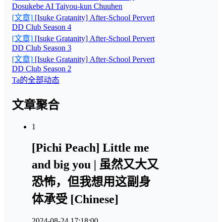
Dosukebe AI Taiyou-kun Chuuhen
[文章]
[Isuke Gratanity] After-School Pervert
DD Club Season 4
[文章]
[Isuke Gratanity] After-School Pervert
DD Club Season 3
[文章]
[Isuke Gratanity] After-School Pervert
DD Club Season 2
Ta的全部动态
文章聚合
1
[Pichi Peach] Little me
and big you | 虽然又大又
恐怖，但我想用这副身
体承受 [Chinese]
2024-08-24 17:18:00