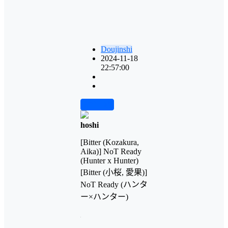
Doujinshi
2024-11-18
22:57:00
前往下载
hoshi
[Bitter (Kozakura,
Aika)] NoT Ready
(Hunter x Hunter)
[Bitter (小桜, 愛果)]
NoT Ready (ハンタ
ー×ハンター)