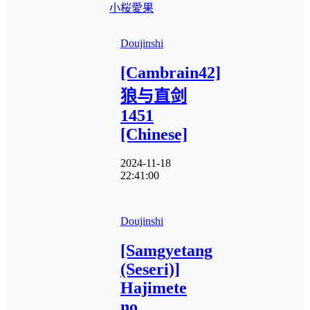
小桜
愛果
Doujinshi
[Cambrain42]
狼与直剑
1451
[Chinese]
2024-11-18
22:41:00
Doujinshi
[Samgyetang
(Seseri)]
Hajimete
no