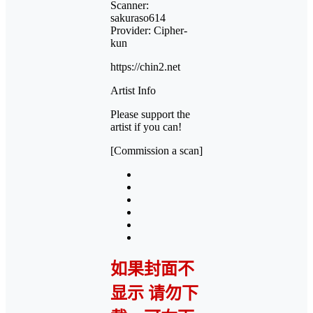
Scanner:
sakuraso614
Provider: Cipher-
kun
https://chin2.net
Artist Info
Please support the
artist if you can!
[Commission a scan]
如果封面不
显示 请勿下