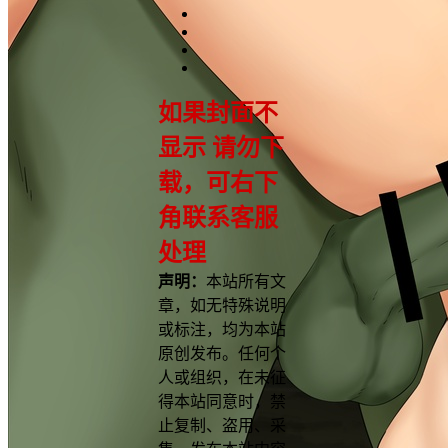
如果封面不
显示 请勿下
载，可右下
角联系客服
处理
声明：
本站所有文
章，如无特殊说明
或标注，均为本站
原创发布。任何个
人或组织，在未征
得本站同意时，禁
止复制、盗用、采