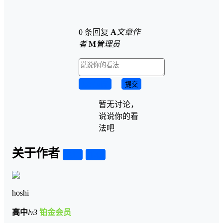
0 条回复
A
文章作
者
M
管理员
取消回复
提交
暂无讨论，
说说你的看
法吧
关于作者
关注
私信
hoshi
高中
lv3
铂金会员