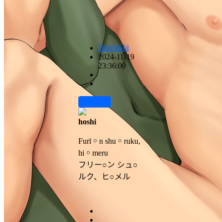
Doujinshi
2024-11-19
23:36:00
前往下载
hoshi
Furī ￮ n shu ￮ ruku,
hi ￮ meru
フリー○ン シュ○
ルク、ヒ○メル