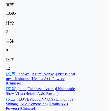
文章
13585
评论
2
关注
0
粉丝
12
[文章]
[non-ya (Azumi Nonko)] Please hear
my selfishness! (Hetalia Axis Powers)
[Chinese]
[文章]
[idiot (Takahashi Asami)] Nakanaide
Slow Vista (Hetalia Axis Powers)
[文章]
[LOVEPOTIONNO.9 (Ichinomiya
Shihan)] Ai o Komenaide (Hetalia Axis
Powers) [Chinese]