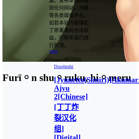
集、发布本站内容
到任何网站、书籍
等各类媒体平台。
如若本站内容侵犯
了原著者的合法权
益，可联系我们进
行处理。
yaoi
Doujinshi
Furī ￮ n shu ￮ ruku, hi ￮ meru
[Jyunetto(Simiri)]Akumar
Ajyu
2[Chinese]
[丁丁炸
裂汉化
组]
[Digital]