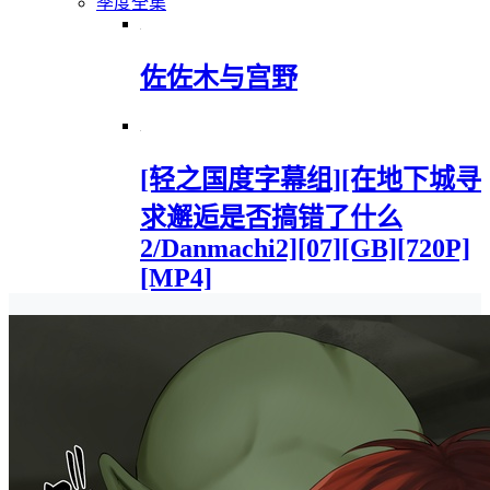
季度全集
佐佐木与宫野
[轻之国度字幕组][在地下城寻
求邂逅是否搞错了什么
2/Danmachi2][07][GB][720P]
[MP4]