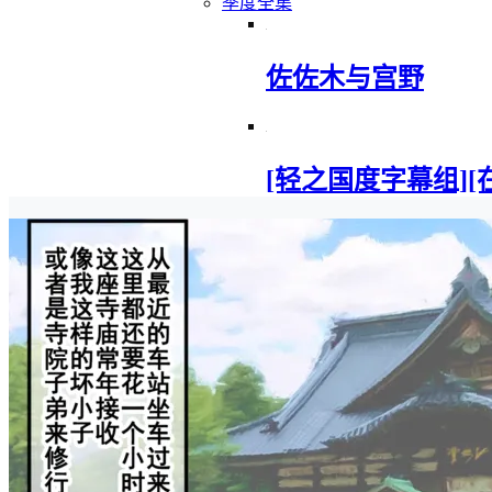
季度全集
佐佐木与宫野
[轻之国度字幕组][在地