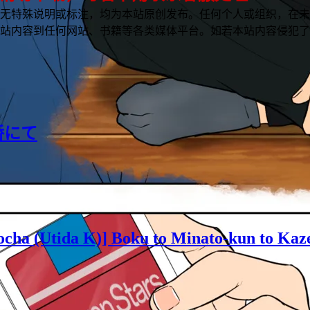
无特殊说明或标注，均为本站原创发布。任何个人或组织，在未
站内容到任何网站、书籍等各类媒体平台。如若本站内容侵犯了
桥にて
ha (Utida K)] Boku to Minato-kun to Kaz