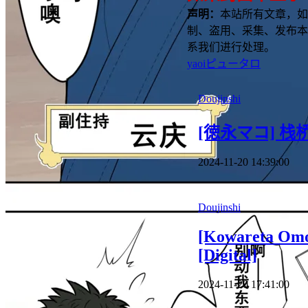
声明：
本站所有文章，如
制、盗用、采集、发布本
系我们进行处理。
yaoi
ピュータロ
Doujinshi
[徳永マコ] 栈
2024-11-20 14:39:00
Doujinshi
[Kowareta Omoc
[Digital]
2024-11-20 17:41:00