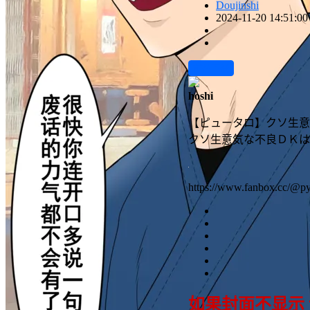
Doujinshi
2024-11-20 14:51:00
前往下载
hoshi
【ピュータロ】クソ生意
クソ生意気な不良ＤＫは
https://www.fanbox.cc/@py
如果封面不显示