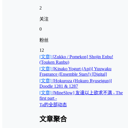
2
关注
0
粉丝
12
[文章]
[Zukko / Pomekon] Shojin Enbu!
(Touken Ranbu)
[文章]
[Kinako Yogurt (Api)] Yuuwaku
Fragrance (Ensemble Stars!) [Digital]
[文章]
[Hokuroza (Hokuro Ryuseigun)]
Doodle 1281 & 1287
[文章]
[MineSlow] 友達以上欲求不満 - The
first part -
Ta的全部动态
文章聚合