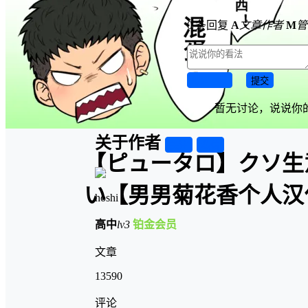
0 条回复
A
文章作者
M
管
取消回复
提交
暂无讨论，说说你
关于作者
关注
私信
【ピュータロ】クソ生
い【男男菊花香个人汉化【
hoshi
高中
lv3
铂金会员
文章
13590
评论