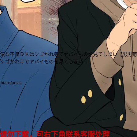
気な不良ＤＫはシゴかれ寺でヤバイものを見てしまい【男男菊花香个
シゴかれ寺でヤバイものを見てしまい…
utaro/posts
 请勿下载，可右下角联系客服处理