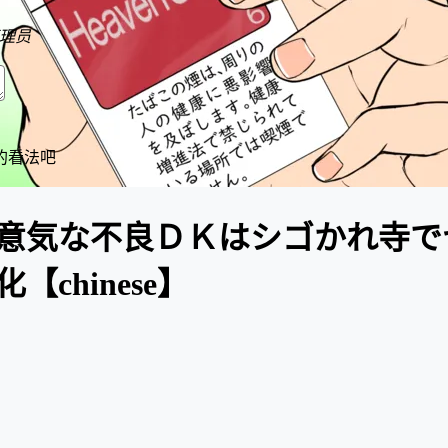
理员
的看法吧
意気な不良ＤＫはシゴかれ寺で
chinese】