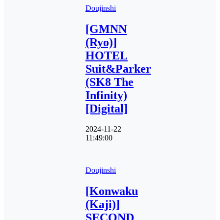
Doujinshi
[GMNN
(Ryo)]
HOTEL
Suit&Parker
(SK8 The
Infinity)
[Digital]
2024-11-22
11:49:00
Doujinshi
[Konwaku
(Kaji)]
SECOND