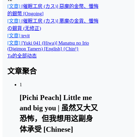
[文章]
[催眠工房 (カス)] 惡魔的金幣、懺悔
的銀幣 [Ongoing]
[文章]
[催眠工房 (カス)] 悪魔の金貨、懺悔
の銀貨 (无修正)
[文章]
tevit
[文章]
[Yuki 041 (Hiwa)] Manatsu no Irio
(Digimon Tamers) [English] {Chin²}
Ta的全部动态
文章聚合
1
[Pichi Peach] Little me
and big you | 虽然又大又
恐怖，但我想用这副身
体承受 [Chinese]