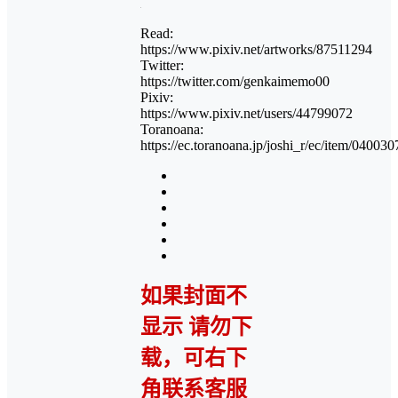
Read:
https://www.pixiv.net/artworks/87511294
Twitter:
https://twitter.com/genkaimemo00
Pixiv:
https://www.pixiv.net/users/44799072
Toranoana:
https://ec.toranoana.jp/joshi_r/ec/item/04003
如果封面不
显示 请勿下
载，可右下
角联系客服