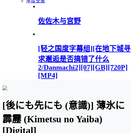
季度全集
佐佐木与宫野
[轻之国度字幕组][在地下城寻
求邂逅是否搞错了什么
2/Danmachi2][07][GB][720P]
[MP4]
[後にも先にも (意識)] 薄氷に
霹靂 (Kimetsu no Yaiba)
[Digital]