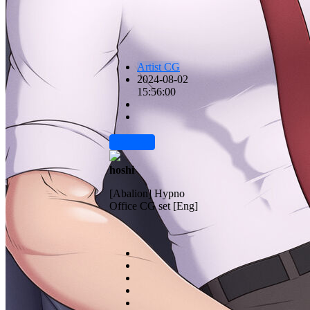
Artist CG
2024-08-02
15:56:00
前往下载
hoshi
[Abalion] Hypno
Office CG set [Eng]