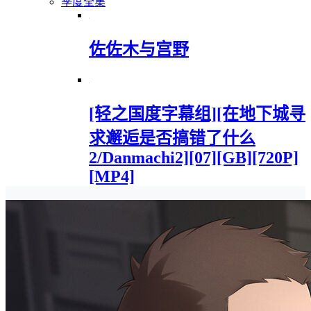
季度全集
佐佐木与宫野
[轻之国度字幕组][在地下城寻
求邂逅是否搞错了什么
2/Danmachi2][07][GB][720P]
[MP4]