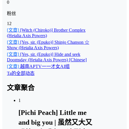
0
粉丝
12
[文章]
[Witch (Chiroko)] Brother Complex
(Hetalia Axis Powers)
[文章]
[Yes, sir. (Epuko)] Shinjo Chanson ☆
Show (Hetalia Axis Powers)
[文章]
[Yes, sir. (Epuko)] Hide and seek
Doomsday (Hetalia Axis Powers) [Chinese]
[文章]
越南APTV一一才女AI组
Ta的全部动态
文章聚合
1
[Pichi Peach] Little me
and big you | 虽然又大又