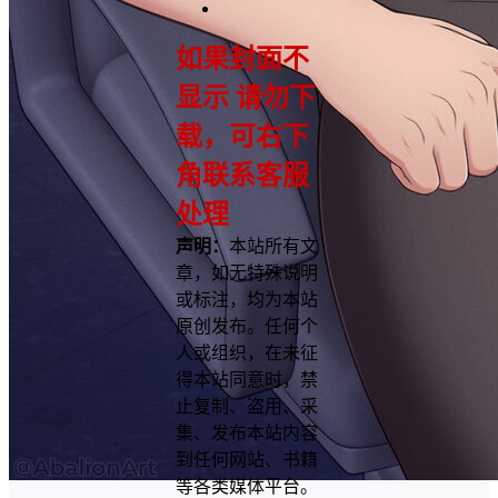
如果封面不
显示 请勿下
载，可右下
角联系客服
处理
声明：
本站所有文
章，如无特殊说明
或标注，均为本站
原创发布。任何个
人或组织，在未征
得本站同意时，禁
止复制、盗用、采
集、发布本站内容
到任何网站、书籍
等各类媒体平台。