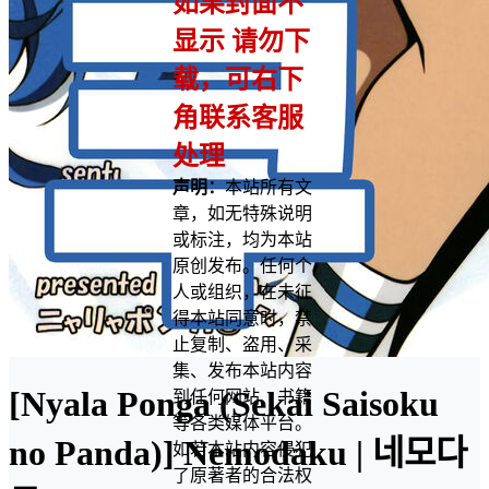
如果封面不
显示 请勿下
载，可右下
角联系客服
处理
声明：
本站所有文
章，如无特殊说明
或标注，均为本站
原创发布。任何个
人或组织，在未征
得本站同意时，禁
止复制、盗用、采
集、发布本站内容
[Nyala Ponga (Sekai Saisoku
到任何网站、书籍
等各类媒体平台。
no Panda)] Nemodaku | 네모다
如若本站内容侵犯
了原著者的合法权