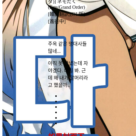
ダ)] ネモだく
(Fate/Grand Order)
[韓国翻訳][DL版]
[進行中]
주옥 같은 명대사들
많네...
아직 못 끝냈는데 자
야겠다. 내일 봐. 근
데 왜 내가 말머리라
고 했을까..