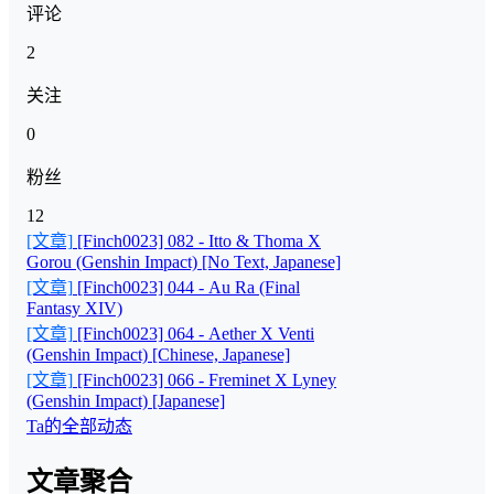
评论
2
关注
0
粉丝
12
[文章]
[Finch0023] 082 - Itto & Thoma X
Gorou (Genshin Impact) [No Text, Japanese]
[文章]
[Finch0023] 044 - Au Ra (Final
Fantasy XIV)
[文章]
[Finch0023] 064 - Aether X Venti
(Genshin Impact) [Chinese, Japanese]
[文章]
[Finch0023] 066 - Freminet X Lyney
(Genshin Impact) [Japanese]
Ta的全部动态
文章聚合