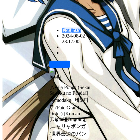
Doujinshi
2024-08-02
23:17:00
前往下载
hoshi
[Nyala Ponga (Sekai
Saisoku no Panda)]
Nemodaku | 네모다
쿠 (Fate Grand
Order) [Korean]
[Digital][Ongoing]
[ニャリャポンガ
(世界最速のパン