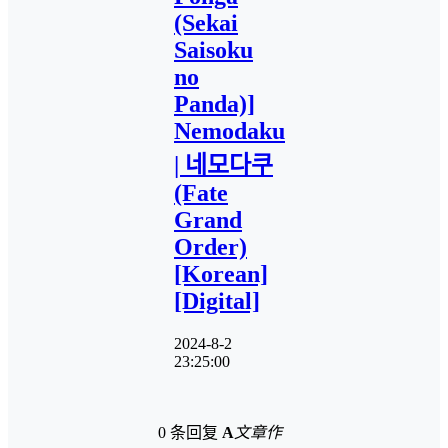
(Sekai
Saisoku
no
Panda)]
Nemodaku
| 네모다쿠
(Fate
Grand
Order)
[Korean]
[Digital]
2024-8-2
23:25:00
0 条回复
A
文章作