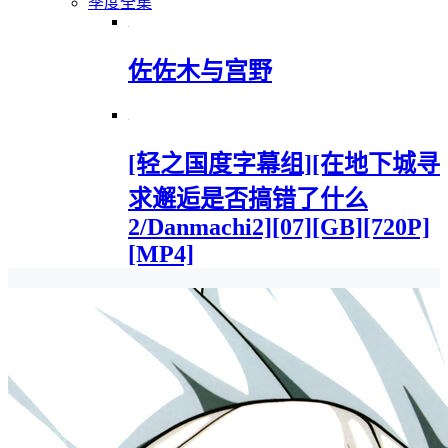
季度全集
佐佐木与宫野
[轻之国度字幕组][在地下城寻
求邂逅是否搞错了什么
2/Danmachi2][07][GB][720P]
[MP4]