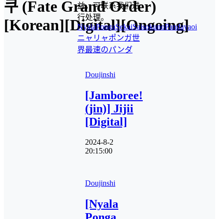
쿠 (Fate Grand Order)
益，可联系我们进
行处理。
[Korean][Digital][Ongoing]
NyalaPonga
SekaiSaisokunoPanda
yaoi
ニャリャポンガ
世
界最速のパンダ
Doujinshi
[Jamboree!
(jin)] Jijii
[Digital]
2024-8-2
20:15:00
Doujinshi
[Nyala
Ponga