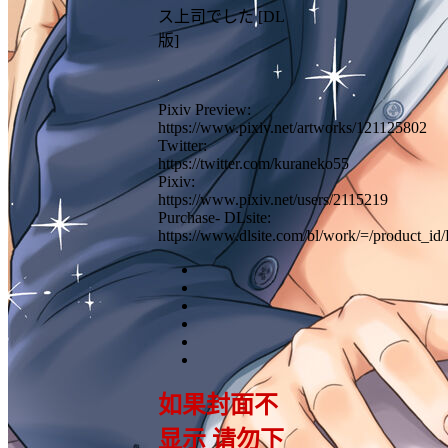
ス上司でした [DL
版]
Pixiv Preview:
https://www.pixiv.net/artworks/121125802
Twitter:
https://twitter.com/kuraneko55
Pixiv:
https://www.pixiv.net/users/2115219
Purchase- DLsite:
https://www.dlsite.com/bl/work/=/product_i
如果封面不
显示 请勿下