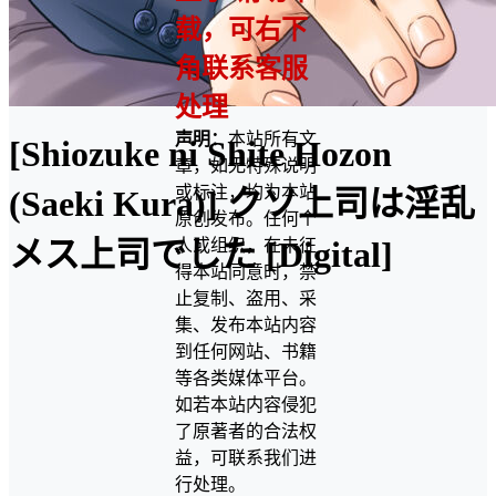
载，可右下
角联系客服
处理
声明：
本站所有文
[Shiozuke ni Shite Hozon
章，如无特殊说明
或标注，均为本站
(Saeki Kura)] クソ上司は淫乱
原创发布。任何个
メス上司でした [Digital]
人或组织，在未征
得本站同意时，禁
止复制、盗用、采
集、发布本站内容
到任何网站、书籍
等各类媒体平台。
如若本站内容侵犯
了原著者的合法权
益，可联系我们进
行处理。