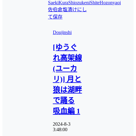
SaekiKura
ShiozukeniShiteHozon
yaoi
佐伯倉
塩漬けにし
て保存
Doujinshi
[ゆうぐ
れ高架線
(ユーカ
リ)] 月と
狼は湖畔
で踊る
吸血編 1
2024-8-3
3:48:00