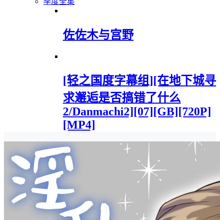
季度全集
佐佐木与宫野
[轻之国度字幕组][在地下城寻
求邂逅是否搞错了什么
2/Danmachi2][07][GB][720P]
[MP4]