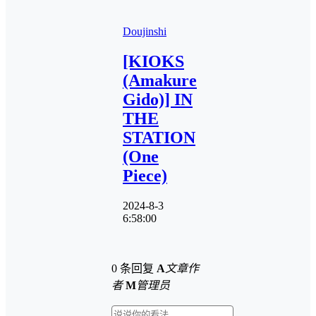
Doujinshi
[KIOKS
(Amakure
Gido)] IN
THE
STATION
(One
Piece)
2024-8-3
6:58:00
0 条回复
A
文章作
者
M
管理员