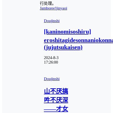
行处理。
Jamboree!
jin
yaoi
Doujinshi
[kaninomisoshiru]
eroshitagidesonnaniokon
(jujutsukaisen)
2024-8-3
17:26:00
Doujinshi
山不厌搞
吽不厌深
——才女