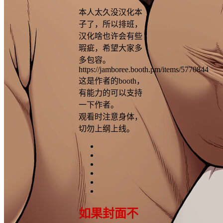
本人太久没汉化本
子了，所以排班，
汉化啥也许会有些
瑕疵，希望大家多
多包容。
https://jamboree.booth.pm/items/5770844
这是作者的booth，
有能力的可以支持
一下作者。
观看时注意身体，
切勿上纲上线。
如果封面不