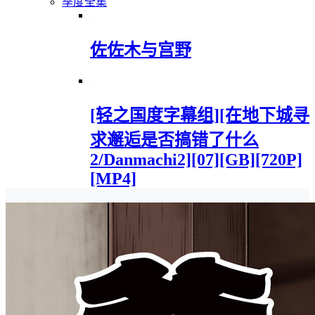
季度全集
佐佐木与宫野
[轻之国度字幕组][在地下城寻
求邂逅是否搞错了什么
2/Danmachi2][07][GB][720P]
[MP4]