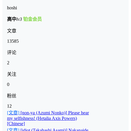
hoshi
高中
lv3
铂金会员
文章
13585
评论
2
关注
0
粉丝
12
[文章]
[non-ya (Azumi Nonko)] Please hear
my selfishness! (Hetalia Axis Powers)
[Chinese]
[文章]
[idiot (Takahashi Asami)] Nakanaide