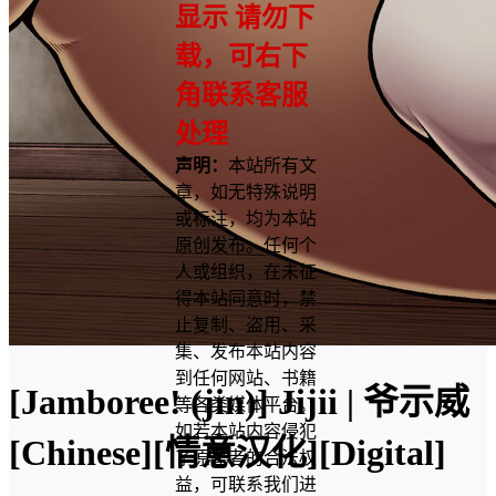
显示 请勿下
载，可右下
角联系客服
处理
声明：
本站所有文
章，如无特殊说明
或标注，均为本站
原创发布。任何个
人或组织，在未征
得本站同意时，禁
止复制、盗用、采
集、发布本站内容
到任何网站、书籍
[Jamboree! (jin)] Jijii | 爷示威
等各类媒体平台。
如若本站内容侵犯
[Chinese][情意汉化][Digital]
了原著者的合法权
益，可联系我们进