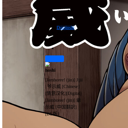
Doujinshi
2024-08-03
17:36:00
前往下载
hoshi
[Jamboree! (jin)] Jijii
| 爷示威 [Chinese]
[情意汉化][Digital]
[Jamboree! (jin)] 爺
示威 [中国翻訳]
[DL版]