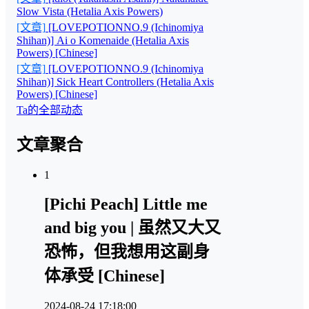
Slow Vista (Hetalia Axis Powers)
[文章]
[LOVEPOTIONNO.9 (Ichinomiya
Shihan)] Ai o Komenaide (Hetalia Axis
Powers) [Chinese]
[文章]
[LOVEPOTIONNO.9 (Ichinomiya
Shihan)] Sick Heart Controllers (Hetalia Axis
Powers) [Chinese]
Ta的全部动态
文章聚合
1
[Pichi Peach] Little me
and big you | 虽然又大又
恐怖，但我想用这副身
体承受 [Chinese]
2024-08-24 17:18:00