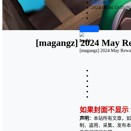
Artist CG
2024-08-04 13:05:00
前往下载
[magangz] 2024 May R
hoshi
[magangz] 2024 May Rewa
如果封面不显示
声明：
本站所有文章，如
制、盗用、采集、发布本