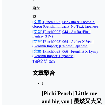
粉丝
12
[文章]
[Finch0023] 082 - Itto & Thoma X
Gorou (Genshin Impact) [No Text, Japanese]
[文章]
[Finch0023] 044 - Au Ra (Final
Fantasy XIV)
[文章]
[Finch0023] 064 - Aether X Venti
(Genshin Impact) [Chinese, Japanese]
[文章]
[Finch0023] 066 - Freminet X Lyney
(Genshin Impact) [Japanese]
Ta的全部动态
文章聚合
1
[Pichi Peach] Little me
and big you | 虽然又大又