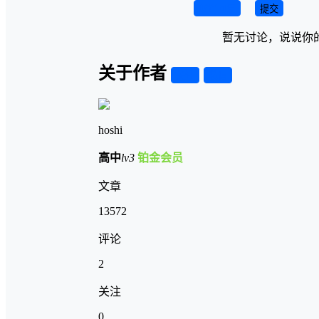
取消回复
提交
暂无讨论，说说你
关于作者
关注
私信
hoshi
高中
lv3
铂金会员
文章
13572
评论
2
关注
0