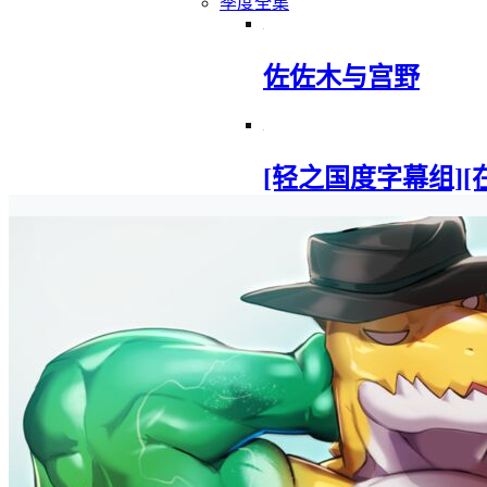
季度全集
佐佐木与宫野
[轻之国度字幕组][在地