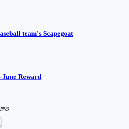
aseball team's Scapegoat
4 June Reward
理员