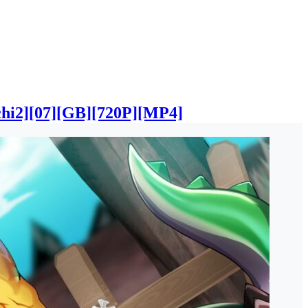
7][GB][720P][MP4]