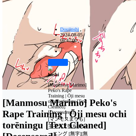
Doujinshi
2024-08-05
08:47:00
前往下载
hoshi
[Manmosu Marimo]
Peko's Rape
Training | Ōji mesu
[Manmosu Marimo] Peko's
ochi torēningu [Text
Cleaned]
Rape Training | Ōji mesu ochi
[Decensored]
[マンモスまりも]
torēningu [Text Cleaned]
王子メス堕ちトレ
ーニング [無字][無