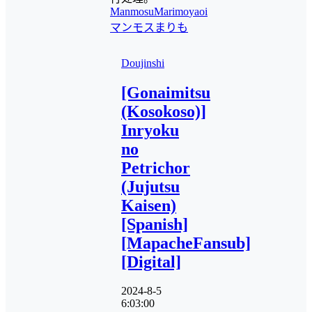
ManmosuMarimo
yaoi
マンモスまりも
Doujinshi
[Gonaimitsu
(Kosokoso)]
Inryoku
no
Petrichor
(Jujutsu
Kaisen)
[Spanish]
[MapacheFansub]
[Digital]
2024-8-5
6:03:00