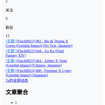
2
关注
0
粉丝
12
[文章]
[Finch0023] 082 - Itto & Thoma X
Gorou (Genshin Impact) [No Text, Japanese]
[文章]
[Finch0023] 044 - Au Ra (Final
Fantasy XIV)
[文章]
[Finch0023] 064 - Aether X Venti
(Genshin Impact) [Chinese, Japanese]
[文章]
[Finch0023] 066 - Freminet X Lyney
(Genshin Impact) [Japanese]
Ta的全部动态
文章聚合
1