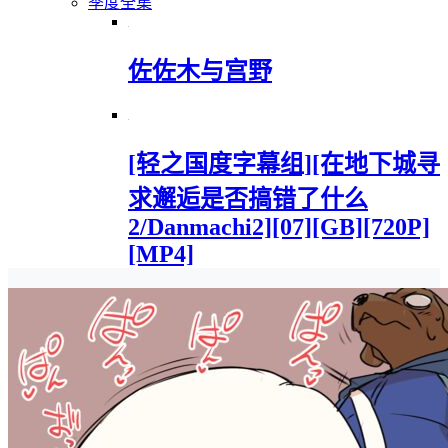
季度全集
佐佐木与宫野
[轻之国度字幕组][在地下城寻
求邂逅是否搞错了什么
2/Danmachi2][07][GB][720P]
[MP4]