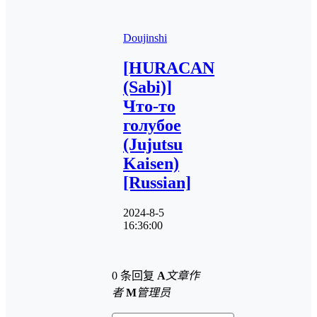
Doujinshi
[HURACAN
(Sabi)]
Что-то
голубое
(Jujutsu
Kaisen)
[Russian]
2024-8-5
16:36:00
0 条回复
A
文章作
者
M
管理员