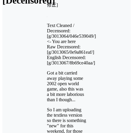
[Decensored]
修正]
Text Cleaned /
Decensored:
[g/3013064/046e539049/]
<- You are here
Raw Decensored:
[g/3013065/0e9a861eaf/]
English Decensored:
[g/3013067/8b69ce40aa/]
Got a bit carried
away playing some
2002 open world
game, also this was
a bit more laborious
than I though...
So I am uploading
the textless version
so there is something
"new" for this
weekend, for those