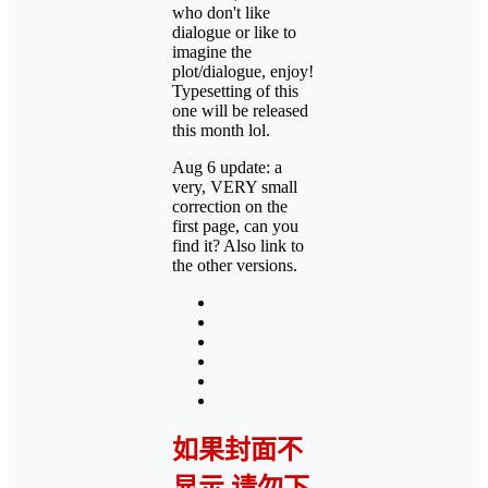
who don't like
dialogue or like to
imagine the
plot/dialogue, enjoy!
Typesetting of this
one will be released
this month lol.
Aug 6 update: a
very, VERY small
correction on the
first page, can you
find it? Also link to
the other versions.
如果封面不
显示 请勿下