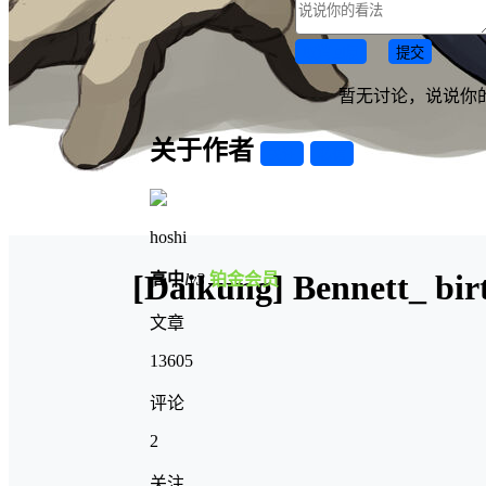
取消回复
提交
暂无讨论，说说你
关于作者
关注
私信
hoshi
[Daikung] Bennett_ birt
高中
lv3
铂金会员
文章
13605
评论
2
关注