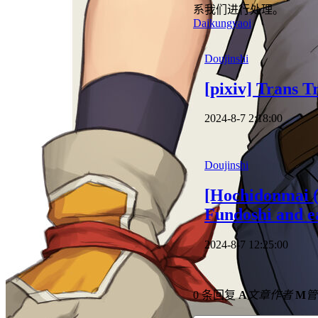
系我们进行处理。
Daikung
yaoi
Doujinshi
[pixiv] Trans 
2024-8-7 2:18:00
Doujinshi
[Hochidonmai (D
Fundoshi and e
2024-8-7 12:25:00
0 条回复
A
文章作者
M
管