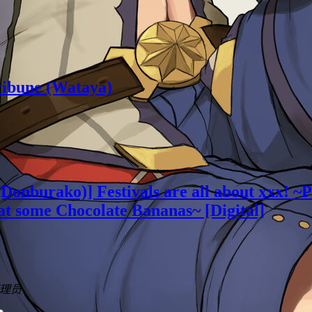
Tribune (Wataya)
onburako)] Festivals are all about xxx! ~P
at some Chocolate Bananas~ [Digital]
理员