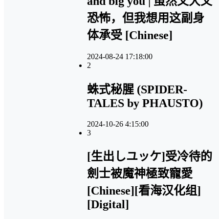
and big you | 虽然又大又
恐怖，但我想用这副身
体承受 [Chinese]
2024-08-24 17:18:00
2
蛛式秘腥 (SPIDER-
TALES by PHAUSTO)
2024-10-26 4:15:00
3
[生出しユッケ]受冷待的
劍士被魔神極致寵愛
[Chinese][看海汉化组]
[Digital]