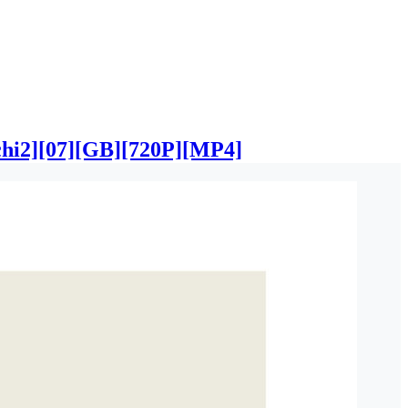
7][GB][720P][MP4]