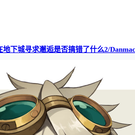
下城寻求邂逅是否搞错了什么2/Danmachi2][0