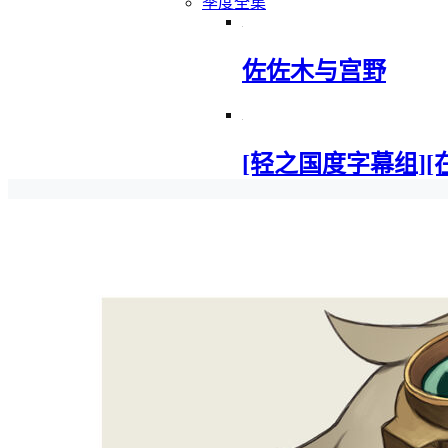
季度全集
佐佐木与宫野
[轻之国度字幕组][在地