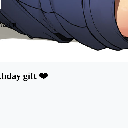
的看法吧
hday gift ❤️