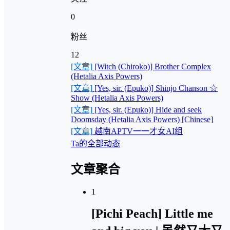
0
粉丝
12
[文章]
[Witch (Chiroko)] Brother Complex
(Hetalia Axis Powers)
[文章]
[Yes, sir. (Epuko)] Shinjo Chanson ☆
Show (Hetalia Axis Powers)
[文章]
[Yes, sir. (Epuko)] Hide and seek
Doomsday (Hetalia Axis Powers) [Chinese]
[文章]
越南APTV一一才女AI组
Ta的全部动态
文章聚合
1
[Pichi Peach] Little me